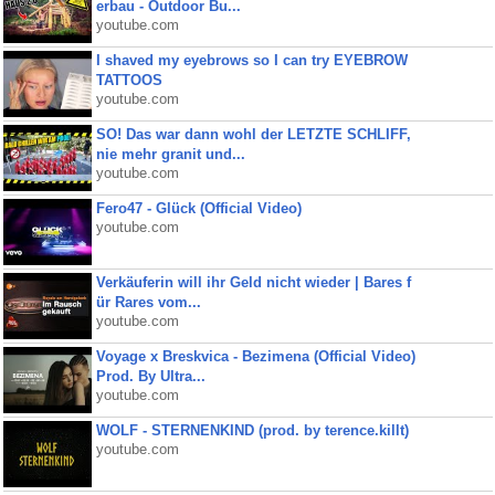
erbau - Outdoor Bu...
youtube.com
I shaved my eyebrows so I can try EYEBROW
TATTOOS
youtube.com
SO! Das war dann wohl der LETZTE SCHLIFF,
nie mehr granit und...
youtube.com
Fero47 - Glück (Official Video)
youtube.com
Verkäuferin will ihr Geld nicht wieder | Bares f
ür Rares vom...
youtube.com
Voyage x Breskvica - Bezimena (Official Video)
Prod. By Ultra...
youtube.com
WOLF - STERNENKIND (prod. by terence.killt)
youtube.com