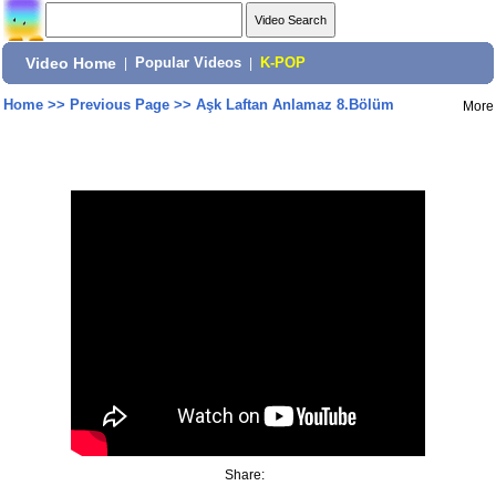
Video Home
|
Popular Videos
|
K-POP
Home
>>
Previous Page
>>
Aşk Laftan Anlamaz 8.Bölüm
More
Share: