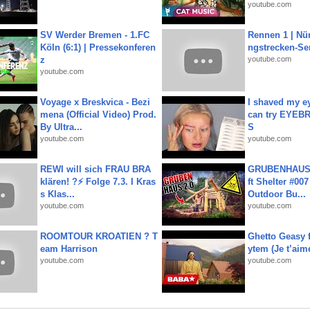
youtube.com
SV Werder Bremen - 1.FC
Rennen 1 | Nü
Köln (6:1) | Pressekonferen
ngstrecken-Se
z
youtube.com
youtube.com
Voyage x Breskvica - Bezi
I shaved my e
mena (Official Video) Prod.
can try EYE
By Ultra...
S
youtube.com
youtube.com
REWI will sich FRAU BRA
GRUBENHAUS 
klären! ?⚡️ Folge 7.3. I Kras
ft Shelter #007
s Klas...
Outdoor Bu...
youtube.com
youtube.com
ROOMTOUR KROATIEN ? T
Ghetto Geasy f
eam Harrison
ytem (Je t’aim
youtube.com
youtube.com