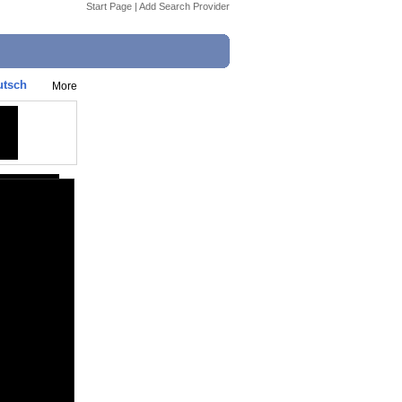
Start Page
|
Add Search Provider
utsch
More