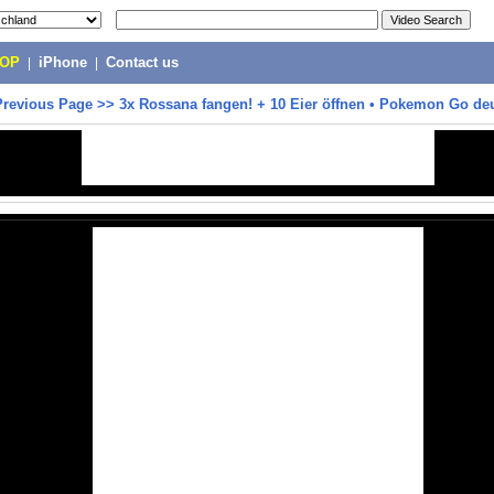
POP
|
iPhone
|
Contact us
Previous Page
>>
3x Rossana fangen! + 10 Eier öffnen • Pokemon Go de