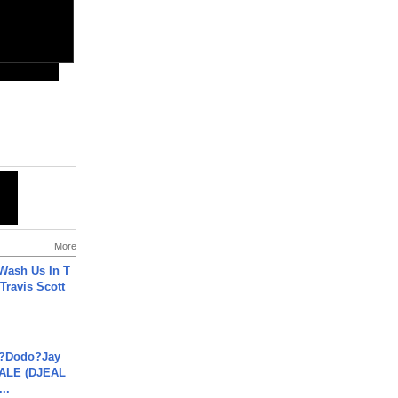
More
Wash Us In T
 Travis Scott
a?Dodo?Jay
JALE (DJEAL
..