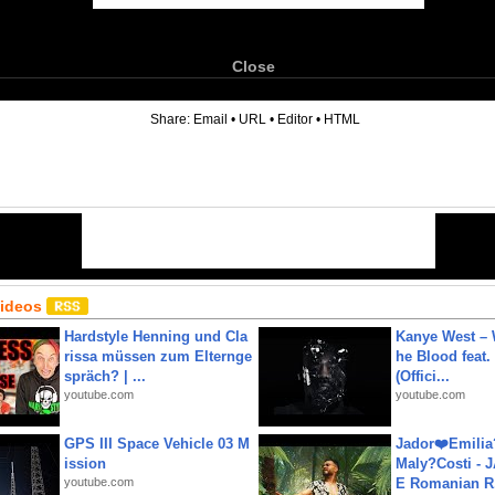
Close
6
Share:
Email
•
URL
•
Editor
•
HTML
Videos
Hardstyle Henning und Cla
Kanye West – 
rissa müssen zum Elternge
he Blood feat.
spräch? | ...
(Offici...
youtube.com
youtube.com
GPS III Space Vehicle 03 M
Jador❤️Emili
ission
Maly?Costi - 
youtube.com
E Romanian R.