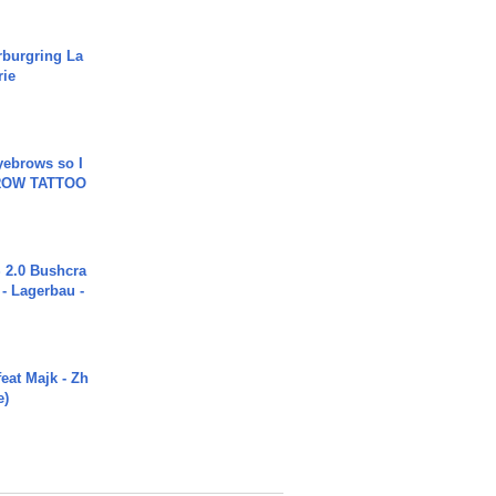
rburgring La
rie
yebrows so I
BROW TATTOO
2.0 Bushcra
 - Lagerbau -
eat Majk - Zh
e)