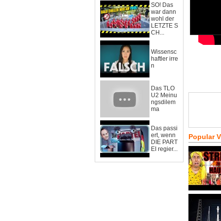
SO! Das
war dann
wohl der
LETZTE S
CH...
Wissensc
haftler irre
n
Das TLO
U2 Meinu
ngsdilem
ma
Das passi
ert, wenn
Popular 
DIE PART
EI regier...