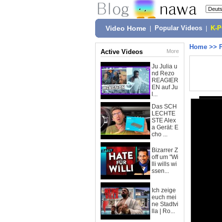
Video Home
|
Popular Videos
|
K-
Home
>>
Active Videos
More
Ju Julia u
nd Rezo
REAGIER
EN auf Ju
l...
Das SCH
LECHTE
STE Alex
a Gerät: E
cho ...
Bizarrer Z
off um "Wi
lli wills wi
ssen...
Ich zeige
euch mei
ne Stadtvi
lla | Ro...