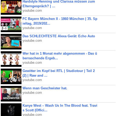
Hardstyle Henning und Clarissa müssen zum
Elterngespräch? | ...
youtube.com
FC Bayern München II - 1860 München | 35. Sp
ieltag, 2019/202...
youtube.com
Das SCHLECHTESTE Alexa Gerät: Echo Auto
youtube.com
Wer hat in 1 Monat mehr abgenommen - Das ü
berraschende Ergeb...
youtube.com
Gewitter im Kopf bei RTL | Studiotour | Teil 2
(2) | Raw and ...
youtube.com
Wenn man Geschwister hat.
youtube.com
Kanye West – Wash Us In The Blood feat. Travi
s Scott (Offici...
youtube.com