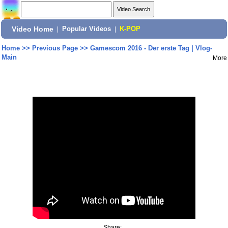
Video Home
|
Popular Videos
|
K-POP
Home
>>
Previous Page
>>
Gamescom 2016 - Der erste Tag | Vlog-
Main
More
Share: