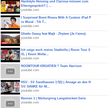
Hardstyle Henning und Clarissa müssen zum
Elterngespräch? | ...
youtube.com
I Surprised Brent Rivera With A Custom iPad P
ro Mural - Tik T...
youtube.com
Ghetto Geasy feat Majk - Zhytem (Je t’aime)
youtube.com
Ich zeige euch meine Stadtvilla | Room Tour X
XL | Kevin Wolte...
youtube.com
ROOMTOUR KROATIEN ? Team Harrison
youtube.com
HSV - SV Sandhausen 1:5(!) | Ansage an den H
SV: DANKE für NI...
youtube.com
Rennen 1 | Nürburgring Langstrecken-Serie
youtube.com