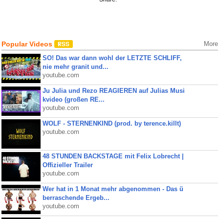
Popular Videos
More
SO! Das war dann wohl der LETZTE SCHLIFF,
nie mehr granit und...
youtube.com
Ju Julia und Rezo REAGIEREN auf Julias Musi
kvideo (großen RE...
youtube.com
WOLF - STERNENKIND (prod. by terence.killt)
youtube.com
48 STUNDEN BACKSTAGE mit Felix Lobrecht |
Offizieller Trailer
youtube.com
Wer hat in 1 Monat mehr abgenommen - Das ü
berraschende Ergeb...
youtube.com