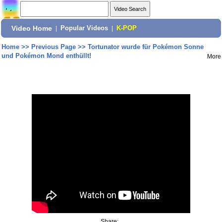
Video Home
|
Popular Videos
|
K-POP
Home
>>
Previous Page
>>
Tortunator wurde für Pokémon Sonne
und Pokémon Mond enthüllt!
More
Share: