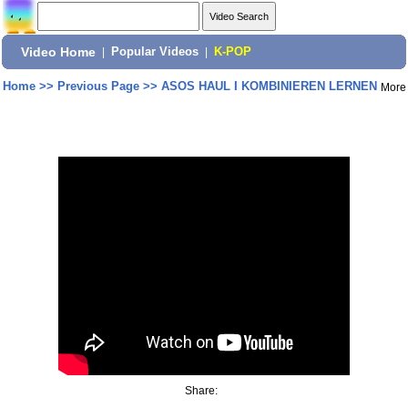
Video Home
|
Popular Videos
|
K-POP
Home
>>
Previous Page
>>
ASOS HAUL I KOMBINIEREN LERNEN
More
Share: