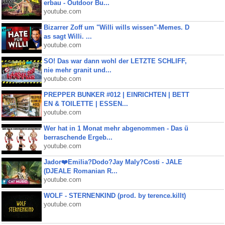
erbau - Outdoor Bu...
youtube.com
Bizarrer Zoff um "Willi wills wissen"-Memes. D
as sagt Willi. ...
youtube.com
SO! Das war dann wohl der LETZTE SCHLIFF,
nie mehr granit und...
youtube.com
PREPPER BUNKER #012 | EINRICHTEN | BETT
EN & TOILETTE | ESSEN...
youtube.com
Wer hat in 1 Monat mehr abgenommen - Das ü
berraschende Ergeb...
youtube.com
Jador❤️Emilia?Dodo?Jay Maly?Costi - JALE
(DJEALE Romanian R...
youtube.com
WOLF - STERNENKIND (prod. by terence.killt)
youtube.com