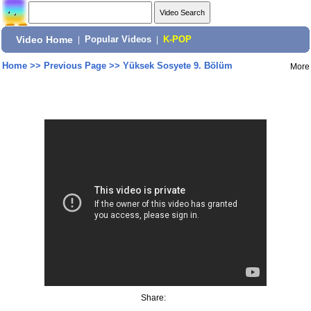
Video Home
|
Popular Videos
|
K-POP
Home
>>
Previous Page
>>
Yüksek Sosyete 9. Bölüm
More
Share: