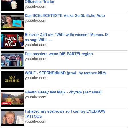
Offizieller Trailer
youtube.com
Das SCHLECHTESTE Alexa Gerät: Echo Auto
youtube.com
Bizarrer Zoff um "Willi wills wissen"-Memes. D
as sagt Willi. ...
youtube.com
Das passiert, wenn DIE PARTEI regiert
youtube.com
WOLF - STERNENKIND (prod. by terence.killt)
youtube.com
Ghetto Geasy feat Majk - Zhytem (Je t’aime)
youtube.com
I shaved my eyebrows so I can try EYEBROW
TATTOOS
youtube.com