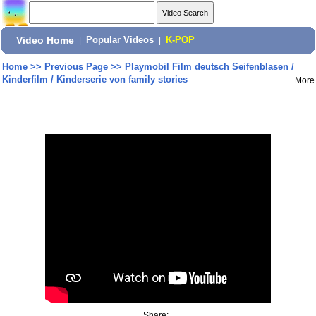
Video Home
|
Popular Videos
|
K-POP
Home
>>
Previous Page
>>
Playmobil Film deutsch Seifenblasen /
Kinderfilm / Kinderserie von family stories
More
Share: