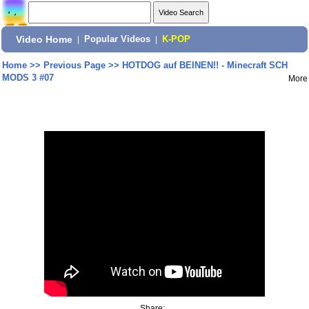
Video Home
|
Popular Videos
|
K-POP
Home
>>
Previous Page
>>
HOTDOG auf BEINEN!! - Minecraft SCH
MODS 3 #07
More
Share: