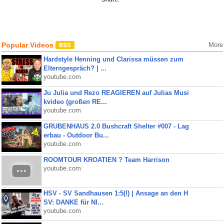
Popular Videos
More
Hardstyle Henning und Clarissa müssen zum
Elterngespräch? | ...
youtube.com
Ju Julia und Rezo REAGIEREN auf Julias Musi
kvideo (großen RE...
youtube.com
GRUBENHAUS 2.0 Bushcraft Shelter #007 - Lag
erbau - Outdoor Bu...
youtube.com
ROOMTOUR KROATIEN ? Team Harrison
youtube.com
HSV - SV Sandhausen 1:5(!) | Ansage an den H
SV: DANKE für NI...
youtube.com