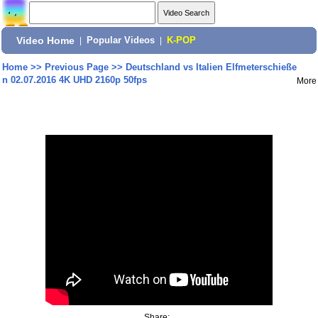
Video Home
|
Popular Videos
|
K-POP
Home
>>
Previous Page
>>
Deutschland vs Italien Elfmeterschieße
n 02.07.2016 4K UHD 2160p 50fps
More
Share: