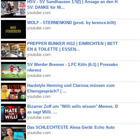
HSV - SV Sandhausen 1:5(!) | Ansage an den H
SV: DANKE für NI...
youtube.com
WOLF - STERNENKIND (prod. by terence.killt)
youtube.com
PREPPER BUNKER #012 | EINRICHTEN | BETT
EN & TOILETTE | ESSEN...
youtube.com
SV Werder Bremen - 1.FC Köln (6:1) | Presseko
nferenz
youtube.com
Hardstyle Henning und Clarissa müssen zum
Elterngespräch? | ...
youtube.com
Bizarrer Zoff um "Willi wills wissen"-Memes. D
as sagt Willi. ...
youtube.com
Das SCHLECHTESTE Alexa Gerät: Echo Auto
youtube.com