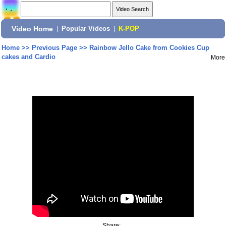
Video Home
|
Popular Videos
|
K-POP
Home
>>
Previous Page
>>
Rainbow Jello Cake from Cookies Cup
cakes and Cardio
More
Share: