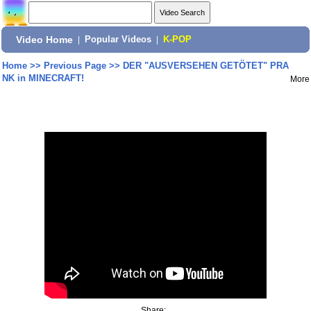
Video Home
|
Popular Videos
|
K-POP
Home
>>
Previous Page
>>
DER "AUSVERSEHEN GETÖTET" PRA
NK in MINECRAFT!
More
Share: