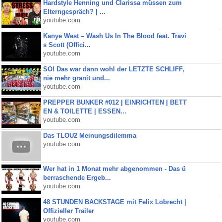
Hardstyle Henning und Clarissa müssen zum
Elterngespräch? | ...
youtube.com
Kanye West – Wash Us In The Blood feat. Travi
s Scott (Offici...
youtube.com
SO! Das war dann wohl der LETZTE SCHLIFF,
nie mehr granit und...
youtube.com
PREPPER BUNKER #012 | EINRICHTEN | BETT
EN & TOILETTE | ESSEN...
youtube.com
Das TLOU2 Meinungsdilemma
youtube.com
Wer hat in 1 Monat mehr abgenommen - Das ü
berraschende Ergeb...
youtube.com
48 STUNDEN BACKSTAGE mit Felix Lobrecht |
Offizieller Trailer
youtube.com