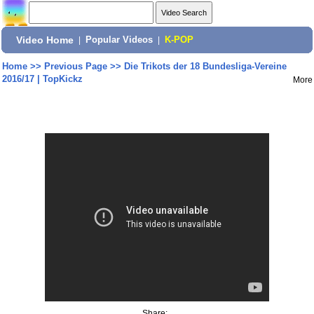
Video Home
|
Popular Videos
|
K-POP
Home
>>
Previous Page
>>
Die Trikots der 18 Bundesliga-Vereine
2016/17 | TopKickz
More
Share: