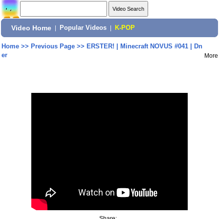
Video Home
|
Popular Videos
|
K-POP
Home
>>
Previous Page
>>
ERSTER! | Minecraft NOVUS #041 | Dn
er
More
Share: