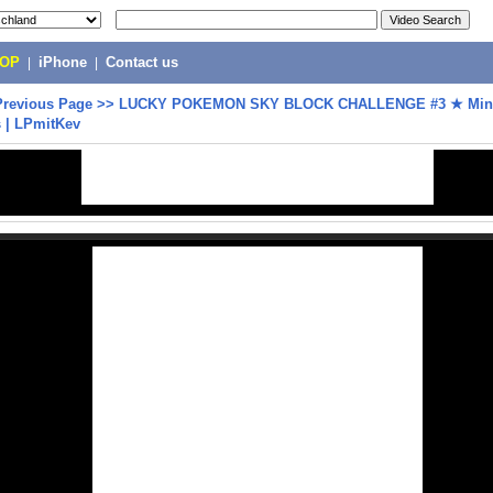
POP
|
iPhone
|
Contact us
Previous Page
>>
LUCKY POKEMON SKY BLOCK CHALLENGE #3 ★ Minec
s | LPmitKev