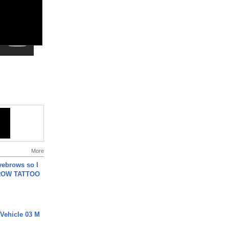
More
yebrows so I
BROW TATTOO
 Vehicle 03 M