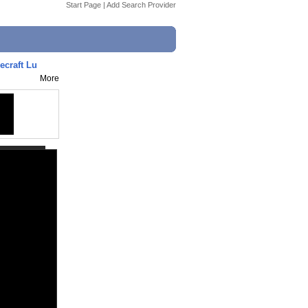
Start Page
|
Add Search Provider
raft Lu
More