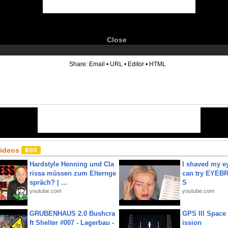
Close
6
Share:
Email
•
URL
•
Editor
•
HTML
Videos
Hardstyle Henning und Cla
I shaved my e
rissa müssen zum Elternge
can try EYE
spräch? | ...
S
youtube.com
youtube.com
GRUBENHAUS 2.0 Bushcra
GPS III Space
ft Shelter #007 - Lagerbau -
ission