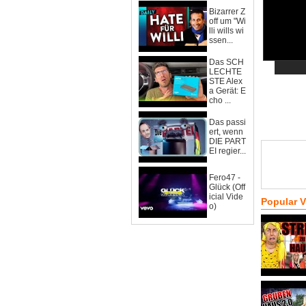
Bizarrer Z
off um "Wi
lli wills wi
ssen...
Das SCH
LECHTE
STE Alex
a Gerät: E
cho ...
Das passi
ert, wenn
DIE PART
EI regier...
Fero47 -
Glück (Off
icial Vide
Popular 
o)