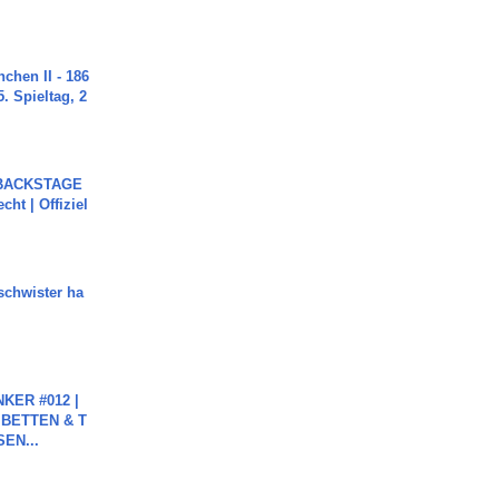
chen II - 186
. Spieltag, 2
 BACKSTAGE
cht | Offiziel
chwister ha
KER #012 |
 BETTEN & T
SEN...