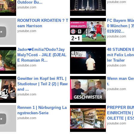
Outdoor Bu...
youtube.com
youtube.com
ROOMTOUR KROATIEN ? T
FC Bayern Mün
eam Harrison
0 München | 35
youtube.com
019/202...
youtube.com
Jador❤️Emilia?Dodo?Jay
48 STUNDEN
Maly?Costi - JALE (DJEAL
mit Felix Lobre
E Romanian R...
ler Trailer
youtube.com
youtube.com
Gewitter im Kopf bei RTL |
Wenn man Ges
Studiotour | Teil 2 (2) | Raw
t.
and ...
youtube.com
youtube.com
Rennen 1 | Nürburgring La
PREPPER BUN
ngstrecken-Serie
EINRICHTEN |
youtube.com
OILETTE | ES
youtube.com