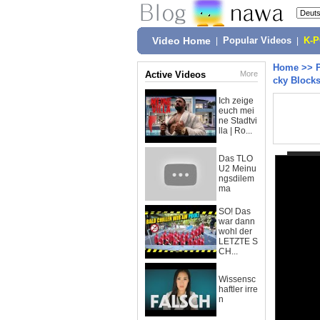
Video Home
|
Popular Videos
|
K-
Home
>>
Active Videos
More
cky Block
Ich zeige
euch mei
ne Stadtvi
lla | Ro...
Das TLO
U2 Meinu
ngsdilem
ma
SO! Das
war dann
wohl der
LETZTE S
CH...
Wissensc
haftler irre
n