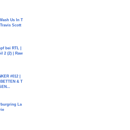
Wash Us In T
 Travis Scott
pf bei RTL |
il 2 (2) | Raw
KER #012 |
 BETTEN & T
SEN...
rburgring La
rie