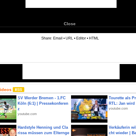
Close
6
Share:
Email
•
URL
•
Editor
•
HTML
Videos
SV Werder Bremen - 1.FC
Tourette als Pr
Köln (6:1) | Pressekonferen
RTL: Jan wird
z
youtube.com
youtube.com
Hardstyle Henning und Cla
Verkäuferin wil
rissa müssen zum Elternge
cht wieder | B