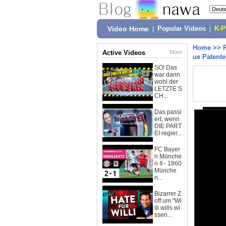
Video Home
|
Popular Videos
|
K-
Home
>>
Active Videos
More
ue Patente
SO! Das
war dann
wohl der
LETZTE S
CH...
Das passi
ert, wenn
DIE PART
EI regier...
FC Bayer
n Münche
n II - 1860
Münche
n...
Bizarrer Z
off um "Wi
lli wills wi
ssen...