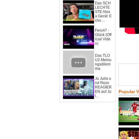
Das SCH
LECHTE
STE Alex
a Gerät: E
cho ...
Fero47 -
Glück (Off
icial Vide
o)
Das TLO
U2 Meinu
ngsdilem
ma
Ju Julia u
nd Rezo
REAGIER
Popular 
EN auf Ju
l...