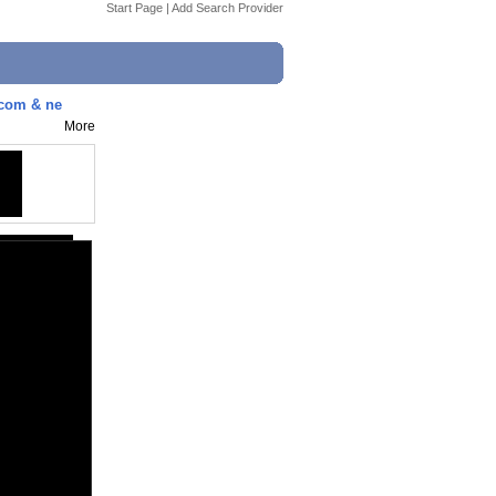
Start Page
|
Add Search Provider
com & ne
More