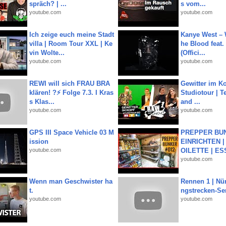
spräch? | ...
s vom...
youtube.com
youtube.com
Ich zeige euch meine Stadt
Kanye West – 
villa | Room Tour XXL | Ke
he Blood feat.
vin Wolte...
(Offici...
youtube.com
youtube.com
REWI will sich FRAU BRA
Gewitter im Ko
klären! ?⚡️ Folge 7.3. I Kras
Studiotour | Te
s Klas...
and ...
youtube.com
youtube.com
GPS III Space Vehicle 03 M
PREPPER BUN
ission
EINRICHTEN |
youtube.com
OILETTE | ES
youtube.com
Wenn man Geschwister ha
Rennen 1 | Nü
t.
ngstrecken-Se
youtube.com
youtube.com