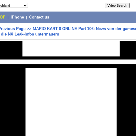
POP
|
iPhone
|
Contact us
Previous Page
>>
MARIO KART 8 ONLINE Part 106: News von der games
 die NX Leak-Infos untermauern