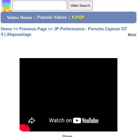
Video Home
|
Popular Videos
|
K-POP
Home
>>
Previous Page
>>
JP Performance - Porsche Cayman GT
4 | Abgasanlage
More
Share: