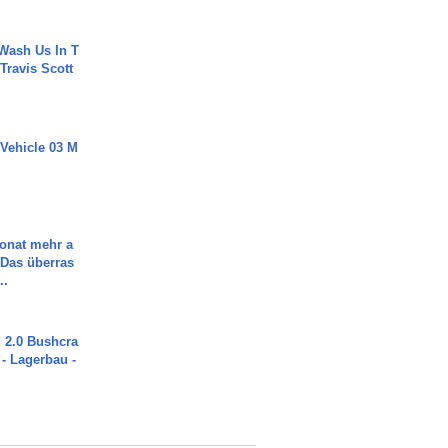
Wash Us In T
 Travis Scott
 Vehicle 03 M
Monat mehr a
Das überras
..
2.0 Bushcra
 - Lagerbau -