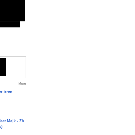
More
r irren
eat Majk - Zh
e)