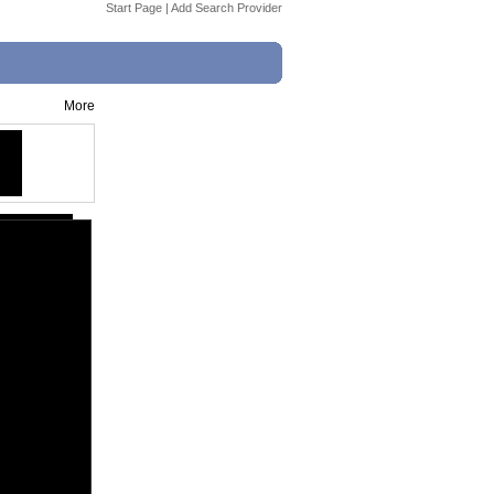
Start Page
|
Add Search Provider
More