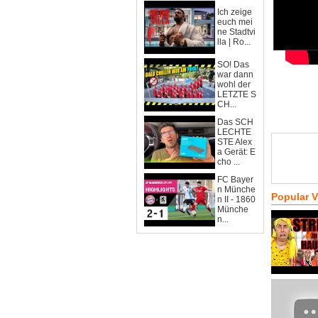
Ich zeige
euch mei
ne Stadtvi
lla | Ro...
SO! Das
war dann
wohl der
LETZTE S
CH...
Das SCH
LECHTE
STE Alex
a Gerät: E
cho ...
FC Bayer
n Münche
Popular 
n II - 1860
Münche
n...