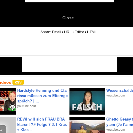
Close
6
Share:
Email
•
URL
•
Editor
•
HTML
Videos
Hardstyle Henning und Cla
Wissenschaftle
rissa müssen zum Elternge
youtube.com
spräch? | ...
youtube.com
REWI will sich FRAU BRA
Ghetto Geasy f
klären! ?⚡️ Folge 7.3. I Kras
ytem (Je t’aim
s Klas...
youtube.com