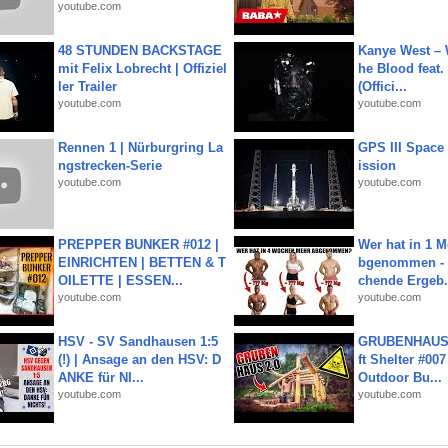
youtube.com
48 STUNDEN BACKSTAGE
Kanye West – 
mit Felix Lobrecht | Offiziel
he Blood feat.
ler Trailer
(Offici...
youtube.com
youtube.com
Rennen 1 | Nürburgring La
GPS III Space
ngstrecken-Serie
ission
youtube.com
youtube.com
PREPPER BUNKER #012 |
Wer hat in 1 
EINRICHTEN | BETTEN & T
bgenommen - 
OILETTE | ESSEN...
chende Ergeb.
youtube.com
youtube.com
HSV - SV Sandhausen 1:5
GRUBENHAUS 
(!) | Ansage an den HSV: D
ft Shelter #007
ANKE für NI...
Outdoor Bu...
youtube.com
youtube.com