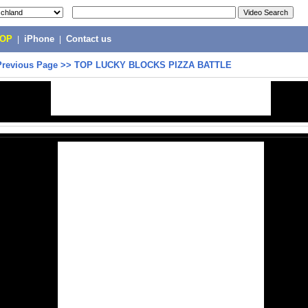
POP
|
iPhone
|
Contact us
Previous Page
>>
TOP LUCKY BLOCKS PIZZA BATTLE