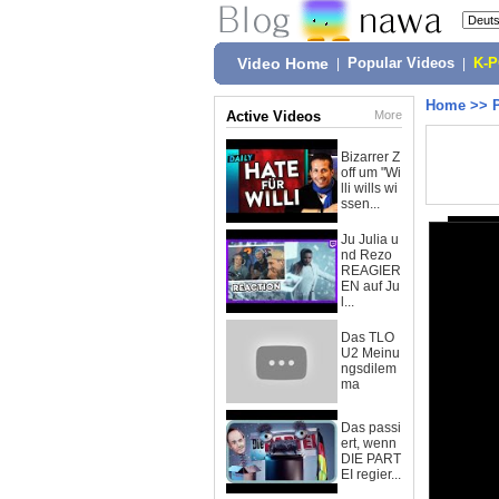
Video Home
|
Popular Videos
|
K-
Home
>>
Active Videos
More
Bizarrer Z
off um "Wi
lli wills wi
ssen...
Ju Julia u
nd Rezo
REAGIER
EN auf Ju
l...
Das TLO
U2 Meinu
ngsdilem
ma
Das passi
ert, wenn
DIE PART
EI regier...