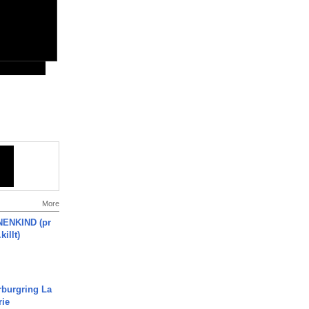
More
ENKIND (pr
killt)
rburgring La
rie