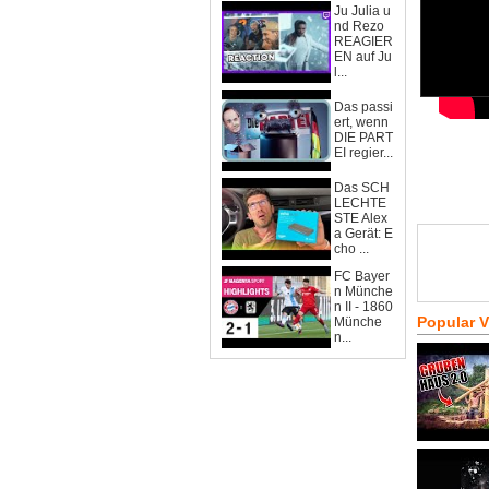
Ju Julia u
nd Rezo
REAGIER
EN auf Ju
l...
Das passi
ert, wenn
DIE PART
EI regier...
Das SCH
LECHTE
STE Alex
a Gerät: E
cho ...
FC Bayer
n Münche
n II - 1860
Popular 
Münche
n...