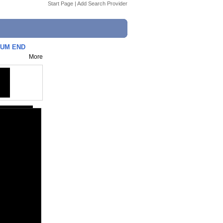
Start Page
|
Add Search Provider
ZUM END
More