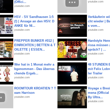
(Offici...
youtube.com
youtube.com
HSV - SV Sandhausen 1:5
Verkäuferin wil
(!) | Ansage an den HSV: D
cht wieder | B
ANKE für NI...
s vom...
youtube.com
youtube.com
PREPPER BUNKER #012 |
Hardstyle Hen
EINRICHTEN | BETTEN & T
rissa müssen 
OILETTE | ESSEN...
spräch? | ...
youtube.com
youtube.com
Wer hat in 1 Monat mehr a
48 STUNDEN
bgenommen - Das überras
mit Felix Lobre
chende Ergeb...
ler Trailer
youtube.com
youtube.com
ROOMTOUR KROATIEN ? T
Voyage x Bresk
eam Harrison
mena (Official
youtube.com
By Ultra...
youtube.com