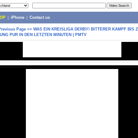
POP
|
iPhone
|
Contact us
Previous Page
>>
WAS EIN KREISLIGA DERBY! BITTERER KAMPF BIS 
NUNG PUR IN DEN LETZTEN MINUTEN | PMTV