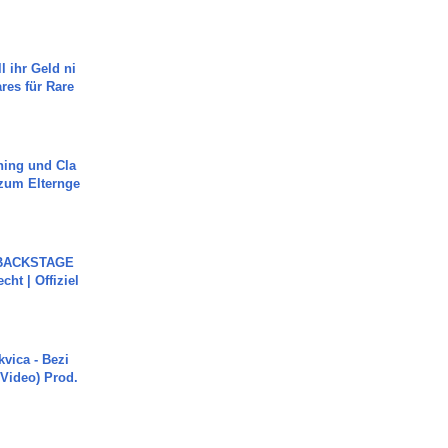
l ihr Geld ni
ares für Rare
ning und Cla
zum Elternge
 BACKSTAGE
cht | Offiziel
vica - Bezi
 Video) Prod.