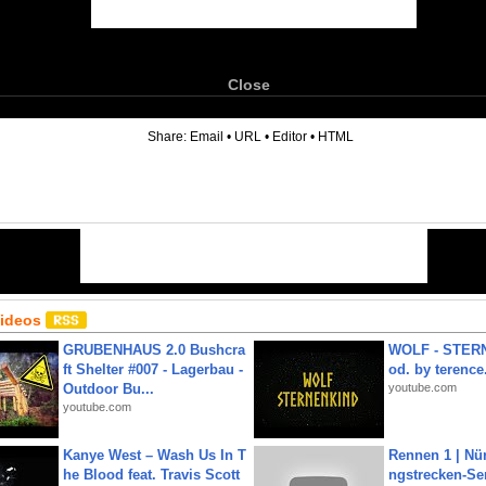
Close
6
Share:
Email
•
URL
•
Editor
•
HTML
Videos
GRUBENHAUS 2.0 Bushcra
WOLF - STERN
ft Shelter #007 - Lagerbau -
od. by terence.
Outdoor Bu...
youtube.com
youtube.com
Kanye West – Wash Us In T
Rennen 1 | Nü
he Blood feat. Travis Scott
ngstrecken-Se