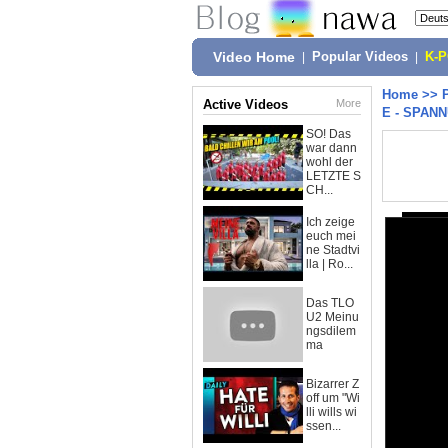
Video Home
|
Popular Videos
|
K-
Home
>>
Active Videos
More
E - SPAN
SO! Das
war dann
wohl der
LETZTE S
CH...
Ich zeige
euch mei
ne Stadtvi
lla | Ro...
Das TLO
U2 Meinu
ngsdilem
ma
Bizarrer Z
off um "Wi
lli wills wi
ssen...