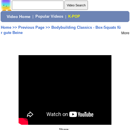
Video Home
|
Popular Videos
|
K-POP
Home
>>
Previous Page
>>
Bodybuilding Classics - Box-Squats fü
r gute Beine
More
Share: