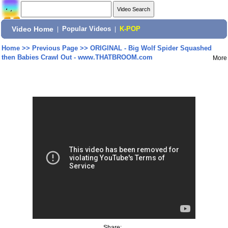
Video Home
|
Popular Videos
|
K-POP
Home
>>
Previous Page
>>
ORIGINAL - Big Wolf Spider Squashed
then Babies Crawl Out - www.THATBROOM.com
More
Share: