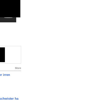
More
r irren
chwister ha