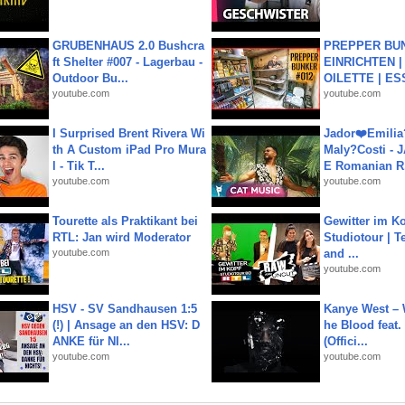
GRUBENHAUS 2.0 Bushcra
PREPPER BUN
ft Shelter #007 - Lagerbau -
EINRICHTEN |
Outdoor Bu...
OILETTE | ES
youtube.com
youtube.com
I Surprised Brent Rivera Wi
Jador❤️Emili
th A Custom iPad Pro Mura
Maly?Costi - 
l - Tik T...
E Romanian R.
youtube.com
youtube.com
Tourette als Praktikant bei
Gewitter im Ko
RTL: Jan wird Moderator
Studiotour | Te
youtube.com
and ...
youtube.com
HSV - SV Sandhausen 1:5
Kanye West – 
(!) | Ansage an den HSV: D
he Blood feat.
ANKE für NI...
(Offici...
youtube.com
youtube.com