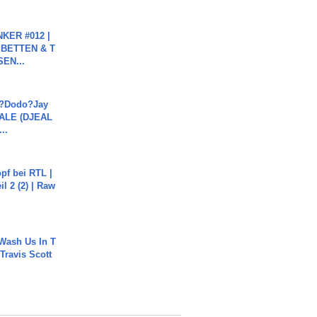
KER #012 |
 BETTEN & T
SEN...
a?Dodo?Jay
JALE (DJEAL
..
pf bei RTL |
il 2 (2) | Raw
Wash Us In T
 Travis Scott