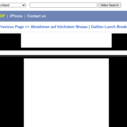
POP
|
iPhone
|
Contact us
Previous Page
>>
Abnehmen auf höchstem Niveau | Galileo Lunch Break