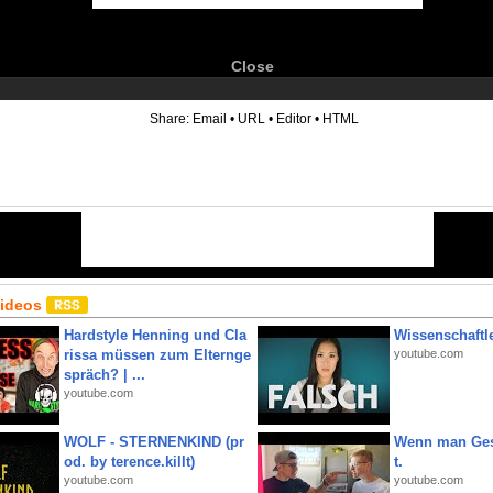
Close
6
Share:
Email
•
URL
•
Editor
•
HTML
Videos
Hardstyle Henning und Cla
Wissenschaftle
rissa müssen zum Elternge
youtube.com
spräch? | ...
youtube.com
WOLF - STERNENKIND (pr
Wenn man Ges
od. by terence.killt)
t.
youtube.com
youtube.com