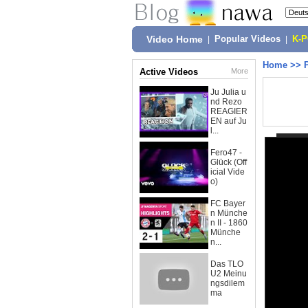
Video Home
|
Popular Videos
|
K-
Home
>>
Active Videos
More
Ju Julia u
nd Rezo
REAGIER
EN auf Ju
l...
Fero47 -
Glück (Off
icial Vide
o)
FC Bayer
n Münche
n II - 1860
Münche
n...
Das TLO
U2 Meinu
ngsdilem
ma