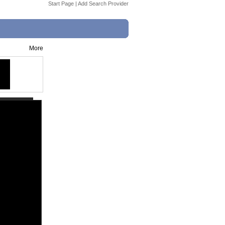
Start Page
|
Add Search Provider
More