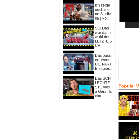
Ich zeige
euch mei
ne Stadtvi
lla | Ro...
SO! Das
war dann
wohl der
LETZTE S
CH...
Das passi
ert, wenn
DIE PART
EI regier...
Das SCH
LECHTE
Popular 
STE Alex
a Gerät: E
cho ...