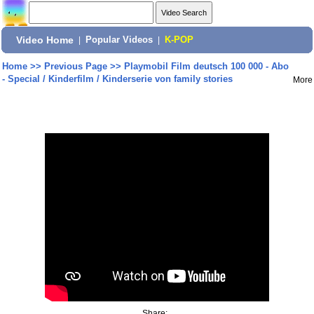
Video Home
|
Popular Videos
|
K-POP
Home
>>
Previous Page
>>
Playmobil Film deutsch 100 000 - Abo
- Special / Kinderfilm / Kinderserie von family stories
More
Share: