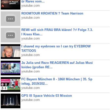
ür Rares vom...
youtube.com
ROOMTOUR KROATIEN ? Team Harrison
youtube.com
REWI will sich FRAU BRA klären! ?⚡️ Folge 7.3.
I Krass Klas...
youtube.com
I shaved my eyebrows so I can try EYEBROW
TATTOOS
youtube.com
Ju Julia und Rezo REAGIEREN auf Julias Musi
kvideo (großen RE...
youtube.com
FC Bayern München II - 1860 München | 35. Sp
ieltag, 2019/202...
youtube.com
GPS III Space Vehicle 03 Mission
youtube.com