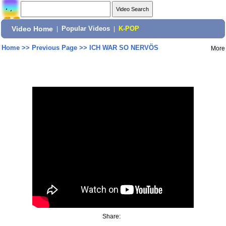
Video Home
|
Popular Videos
|
K-POP
Home
>>
Previous Page
>>
ICH WAR SO NERVÖS
More
Share: