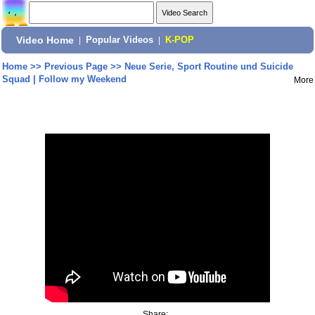
Video Home
|
Popular Videos
|
K-POP
Home
>>
Previous Page
>>
Neue Serie, Sport Routine und Suicide
Squad | Follow my Weekend
More
Share: