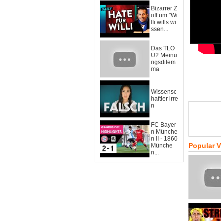
Bizarrer Z
off um "Wi
lli wills wi
ssen...
Das TLO
U2 Meinu
ngsdilem
ma
Wissensc
haftler irre
n
FC Bayer
n Münche
n II - 1860
Popular 
Münche
n...