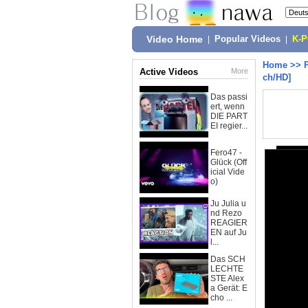
Video Home
|
Popular Videos
|
K-
Home
>>
Active Videos
More
ch/HD]
Das passi
ert, wenn
DIE PART
EI regier...
Fero47 -
Glück (Off
icial Vide
o)
Ju Julia u
nd Rezo
REAGIER
EN auf Ju
l...
Das SCH
LECHTE
STE Alex
a Gerät: E
cho ...