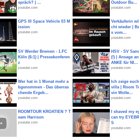
spräch? | ...
Outdoor Bu...
youtube.com
youtube.com
GPS III Space Vehicle 03 M
Verkäuferin wil
ission
cht wieder | B
youtube.com
s vom...
youtube.com
SV Werder Bremen - 1.FC
HSV - SV San
Köln (6:1) | Pressekonferen
(!) | Ansage a
z
ANKE für NI...
youtube.com
youtube.com
Wer hat in 1 Monat mehr a
Ich zeige euc
bgenommen - Das überras
villa | Room T
chende Ergeb...
vin Wolte...
youtube.com
youtube.com
ROOMTOUR KROATIEN ? T
I shaved my e
eam Harrison
can try EYE
youtube.com
S
youtube.com