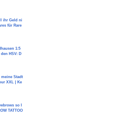
l ihr Geld ni
ares für Rare
dhausen 1:5
n den HSV: D
h meine Stadt
our XXL | Ke
yebrows so I
BROW TATTOO