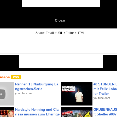
Close
6
Share:
Email
•
URL
•
Editor
•
HTML
Videos
Rennen 1 | Nürburgring La
48 STUNDEN
ngstrecken-Serie
mit Felix Lobre
youtube.com
ler Trailer
youtube.com
Hardstyle Henning und Cla
GRUBENHAUS 
rissa müssen zum Elternge
ft Shelter #007