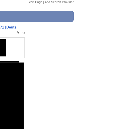
Start Page
|
Add Search Provider
71 [Deuts
More