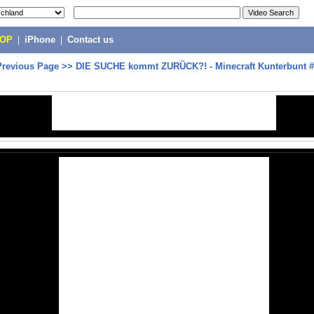
POP
|
iPhone
|
Contact us
Previous Page
>>
DIE SUCHE kommt ZURÜCK?! - Minecraft Kunterbunt #