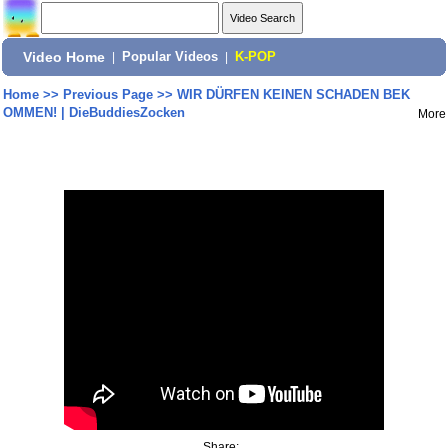
Video Home
|
Popular Videos
|
K-POP
Home
>>
Previous Page
>>
WIR DÜRFEN KEINEN SCHADEN BEK
OMMEN! | DieBuddiesZocken
More
Share: