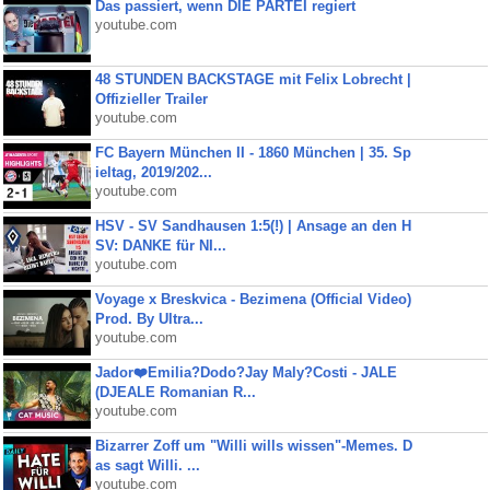
Das passiert, wenn DIE PARTEI regiert
youtube.com
48 STUNDEN BACKSTAGE mit Felix Lobrecht |
Offizieller Trailer
youtube.com
FC Bayern München II - 1860 München | 35. Sp
ieltag, 2019/202...
youtube.com
HSV - SV Sandhausen 1:5(!) | Ansage an den H
SV: DANKE für NI...
youtube.com
Voyage x Breskvica - Bezimena (Official Video)
Prod. By Ultra...
youtube.com
Jador❤️Emilia?Dodo?Jay Maly?Costi - JALE
(DJEALE Romanian R...
youtube.com
Bizarrer Zoff um "Willi wills wissen"-Memes. D
as sagt Willi. ...
youtube.com