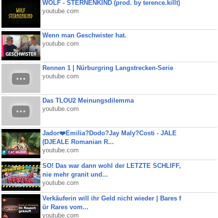
WOLF - STERNENKIND (prod. by terence.killt)
youtube.com
Wenn man Geschwister hat.
youtube.com
Rennen 1 | Nürburgring Langstrecken-Serie
youtube.com
Das TLOU2 Meinungsdilemma
youtube.com
Jador❤️Emilia?Dodo?Jay Maly?Costi - JALE
(DJEALE Romanian R...
youtube.com
SO! Das war dann wohl der LETZTE SCHLIFF,
nie mehr granit und...
youtube.com
Verkäuferin will ihr Geld nicht wieder | Bares f
ür Rares vom...
youtube.com