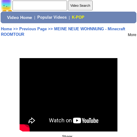
Video Home
|
Popular Videos
|
K-POP
Home
>>
Previous Page
>>
MEINE NEUE WOHNNUNG - Minecraft
ROOMTOUR
More
Share: