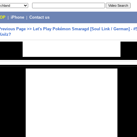
POP
|
iPhone
|
Contact us
Previous Page
>>
Let's Play Pokémon Smaragd [Soul Link / German] - #5
Knilz?