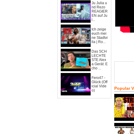
Ju Julia u
nd Rezo
REAGIER
EN auf Ju
l...
Ich zeige
euch mei
ne Stadtvi
lla | Ro...
Das SCH
LECHTE
STE Alex
a Gerät: E
cho ...
Fero47 -
Glück (Off
icial Vide
Popular 
o)