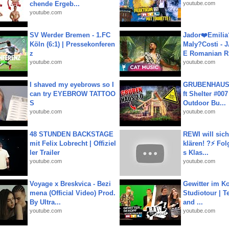
chende Ergeb...
youtube.com
youtube.com
SV Werder Bremen - 1.FC
Jador❤️Emili
Köln (6:1) | Pressekonferen
Maly?Costi - 
z
E Romanian R.
youtube.com
youtube.com
I shaved my eyebrows so I
GRUBENHAUS 
can try EYEBROW TATTOO
ft Shelter #007
S
Outdoor Bu...
youtube.com
youtube.com
48 STUNDEN BACKSTAGE
REWI will si
mit Felix Lobrecht | Offiziel
klären! ?⚡️ Fol
ler Trailer
s Klas...
youtube.com
youtube.com
Voyage x Breskvica - Bezi
Gewitter im Ko
mena (Official Video) Prod.
Studiotour | Te
By Ultra...
and ...
youtube.com
youtube.com