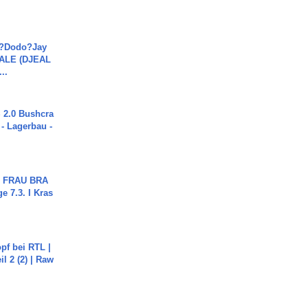
a?Dodo?Jay
JALE (DJEAL
..
2.0 Bushcra
 - Lagerbau -
ch FRAU BRA
ge 7.3. I Kras
pf bei RTL |
il 2 (2) | Raw