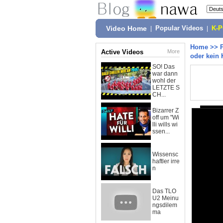
Video Home
|
Popular Videos
|
K-
Home
>>
Active Videos
More
oder kein 
SO! Das
war dann
wohl der
LETZTE S
CH...
Bizarrer Z
off um "Wi
lli wills wi
ssen...
Wissensc
haftler irre
n
Das TLO
U2 Meinu
ngsdilem
ma