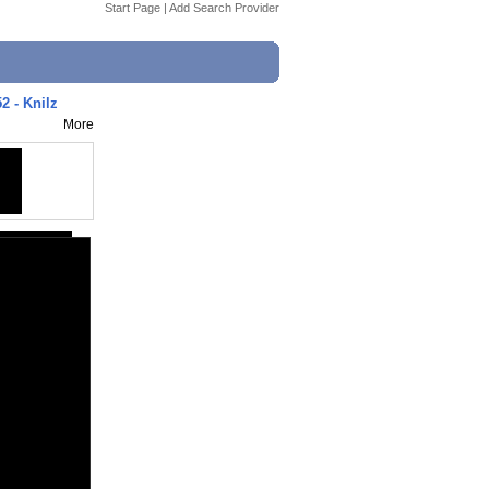
Start Page
|
Add Search Provider
2 - Knilz
More