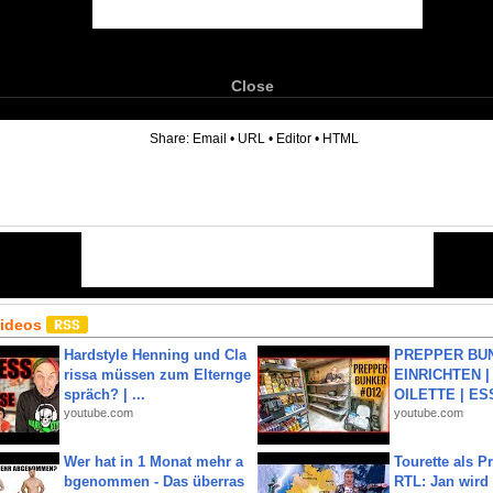
Close
6
Share:
Email
•
URL
•
Editor
•
HTML
Videos
Hardstyle Henning und Cla
PREPPER BUN
rissa müssen zum Elternge
EINRICHTEN |
spräch? | ...
OILETTE | ES
youtube.com
youtube.com
Wer hat in 1 Monat mehr a
Tourette als Pr
bgenommen - Das überras
RTL: Jan wird