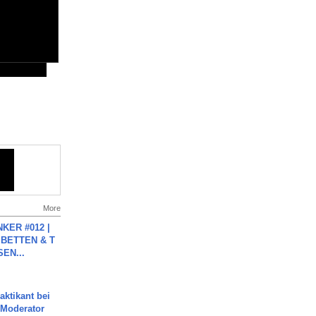
More
KER #012 |
 BETTEN & T
SEN...
aktikant bei
 Moderator