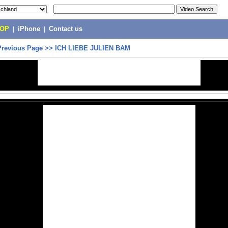
POP
|
iPhone
|
Contact us
Previous Page
>>
ICH LIEBE JULIEN BAM