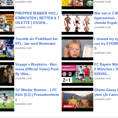
youtube.com
youtube.com
PREPPER BUNKER #012 |
Wer hat in 1 
EINRICHTEN | BETTEN & T
bgenommen - 
OILETTE | ESSEN...
chende Ergeb.
youtube.com
youtube.com
Tourette als Praktikant bei
I shaved my e
RTL: Jan wird Moderator
can try EYE
youtube.com
S
youtube.com
Voyage x Breskvica - Bezi
FC Bayern Mün
mena (Official Video) Prod.
0 München | 35
By Ultra...
019/202...
youtube.com
youtube.com
SV Werder Bremen - 1.FC
Ghetto Geasy f
Köln (6:1) | Pressekonferen
ytem (Je t’aim
z
youtube.com
youtube.com