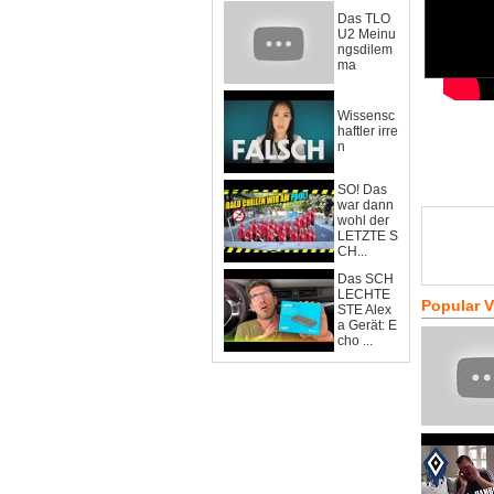
Das TLO
U2 Meinu
ngsdilem
ma
Wissensc
haftler irre
n
SO! Das
war dann
wohl der
LETZTE S
CH...
Das SCH
LECHTE
Popular 
STE Alex
a Gerät: E
cho ...