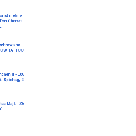
Monat mehr a
Das überras
..
yebrows so I
BROW TATTOO
chen II - 186
. Spieltag, 2
eat Majk - Zh
e)