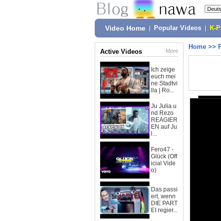
Video Home
|
Popular Videos
|
K-
Home
>>
Active Videos
More
Ich zeige
euch mei
ne Stadtvi
lla | Ro...
Ju Julia u
nd Rezo
REAGIER
EN auf Ju
l...
Fero47 -
Glück (Off
icial Vide
o)
Das passi
ert, wenn
DIE PART
EI regier...