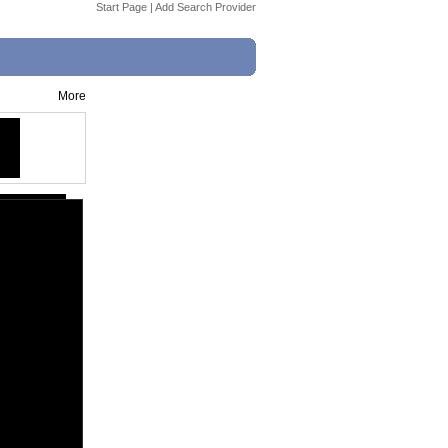
Start Page
|
Add Search Provider
More