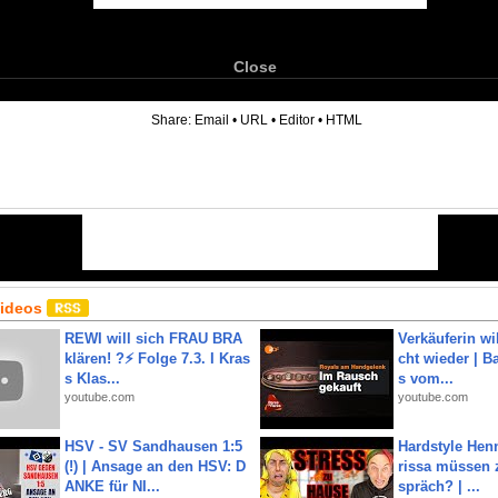
Close
6
Share:
Email
•
URL
•
Editor
•
HTML
Videos
REWI will sich FRAU BRA
Verkäuferin wil
klären! ?⚡️ Folge 7.3. I Kras
cht wieder | B
s Klas...
s vom...
youtube.com
youtube.com
HSV - SV Sandhausen 1:5
Hardstyle Hen
(!) | Ansage an den HSV: D
rissa müssen 
ANKE für NI...
spräch? | ...