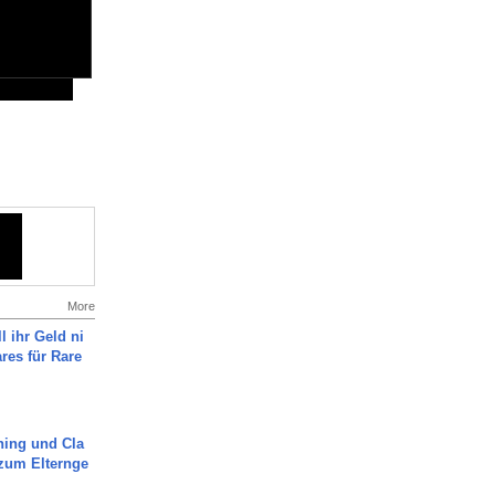
More
l ihr Geld ni
ares für Rare
ning und Cla
zum Elternge