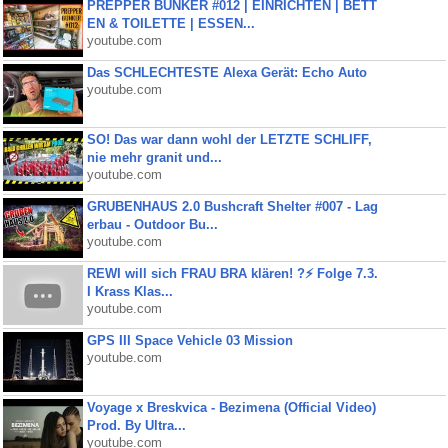
PREPPER BUNKER #012 | EINRICHTEN | BETT
EN & TOILETTE | ESSEN...
youtube.com
Das SCHLECHTESTE Alexa Gerät: Echo Auto
youtube.com
SO! Das war dann wohl der LETZTE SCHLIFF,
nie mehr granit und...
youtube.com
GRUBENHAUS 2.0 Bushcraft Shelter #007 - Lag
erbau - Outdoor Bu...
youtube.com
REWI will sich FRAU BRA klären! ?⚡️ Folge 7.3.
I Krass Klas...
youtube.com
GPS III Space Vehicle 03 Mission
youtube.com
Voyage x Breskvica - Bezimena (Official Video)
Prod. By Ultra...
youtube.com