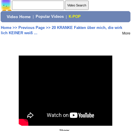
Video Home
|
Popular Videos
|
K-POP
Home
>>
Previous Page
>>
20 KRANKE Fakten über mich, die wirk
lich KEINER weiß ...
More
Share: