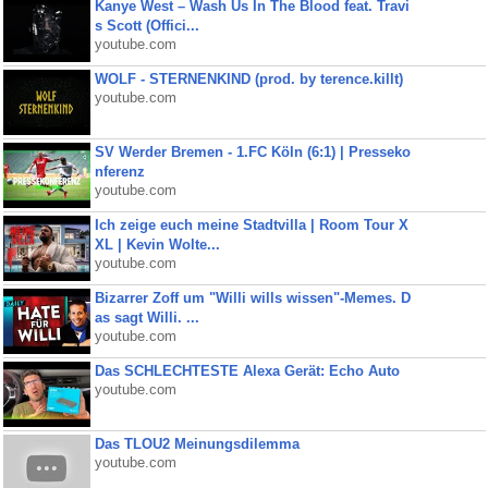
Kanye West – Wash Us In The Blood feat. Travi
s Scott (Offici...
youtube.com
WOLF - STERNENKIND (prod. by terence.killt)
youtube.com
SV Werder Bremen - 1.FC Köln (6:1) | Presseko
nferenz
youtube.com
Ich zeige euch meine Stadtvilla | Room Tour X
XL | Kevin Wolte...
youtube.com
Bizarrer Zoff um "Willi wills wissen"-Memes. D
as sagt Willi. ...
youtube.com
Das SCHLECHTESTE Alexa Gerät: Echo Auto
youtube.com
Das TLOU2 Meinungsdilemma
youtube.com