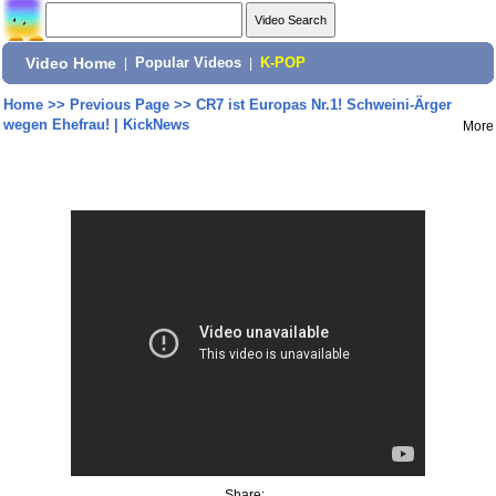
Video Home
|
Popular Videos
|
K-POP
Home
>>
Previous Page
>>
CR7 ist Europas Nr.1! Schweini-Ärger
wegen Ehefrau! | KickNews
More
Share: