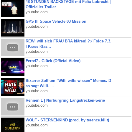
48 STUNDEN BACKSTAGE mit Felix Lobrecht |
Offizieller Trailer
youtube.com
GPS III Space Vehicle 03 Mission
youtube.com
REWI will sich FRAU BRA klären! ?⚡️ Folge 7.3.
I Krass Klas...
youtube.com
Fero47 - Glück (Official Video)
youtube.com
Bizarrer Zoff um "Willi wills wissen"-Memes. D
as sagt Willi. ...
youtube.com
Rennen 1 | Nürburgring Langstrecken-Serie
youtube.com
WOLF - STERNENKIND (prod. by terence.killt)
youtube.com