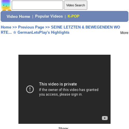
Video Home
|
Popular Videos
|
K-POP
Home
>>
Previous Page
>>
SEINE LETZTEN & BEWEGENDEN WO
RTE... ☆ GermanLetsPlay's Highlights
More
Share: