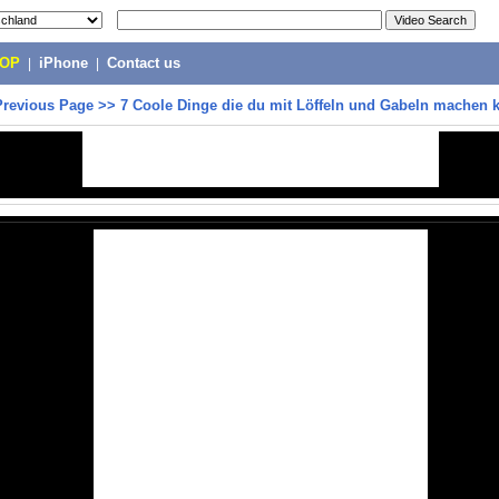
POP
|
iPhone
|
Contact us
Previous Page
>>
7 Coole Dinge die du mit Löffeln und Gabeln machen 