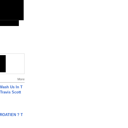
More
Wash Us In T
 Travis Scott
OATIEN ? T