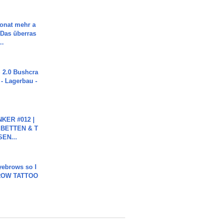
Monat mehr a
Das überras
..
2.0 Bushcra
 - Lagerbau -
KER #012 |
 BETTEN & T
SEN...
yebrows so I
BROW TATTOO