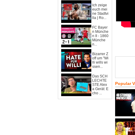
Ich zeige
euch mei
ne Stadtvi
lla | Ro...
FC Bayer
n Münche
n II - 1860
Münche
n...
Bizarrer Z
off um "Wi
lli wills wi
ssen...
Das SCH
LECHTE
Popular 
STE Alex
a Gerät: E
cho ...