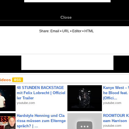
Close
6
Share:
Email
•
URL
•
Editor
•
HTML
Videos
48 STUNDEN BACKSTAGE
Kanye West – 
mit Felix Lobrecht | Offiziel
he Blood feat.
ler Trailer
(Offici...
youtube.com
youtube.com
Hardstyle Henning und Cla
ROOMTOUR KR
rissa müssen zum Elternge
eam Harrison
spräch? | ...
youtube.com