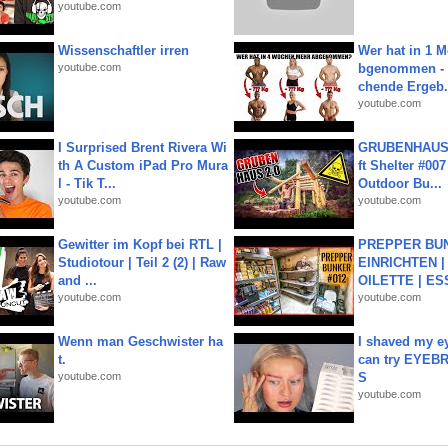
youtube.com
Wissenschaftler irren
Wer hat in 1 
youtube.com
bgenommen - 
chende Ergeb.
youtube.com
I Surprised Brent Rivera Wi
GRUBENHAUS 
th A Custom iPad Pro Mura
ft Shelter #007
l - Tik T...
Outdoor Bu...
youtube.com
youtube.com
Gewitter im Kopf bei RTL |
PREPPER BUN
Studiotour | Teil 2 (2) | Raw
EINRICHTEN |
and ...
OILETTE | ES
youtube.com
youtube.com
Wenn man Geschwister ha
I shaved my e
t.
can try EYE
youtube.com
S
youtube.com