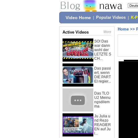
Video Home
|
Popular Videos
|
K-
Home
>>
Active Videos
More
SO! Das
war dann
wohl der
LETZTE S
CH...
Das passi
ert, wenn
DIE PART
EI regier...
Das TLO
U2 Meinu
ngsdilem
ma
Ju Julia u
nd Rezo
REAGIER
EN auf Ju
l...