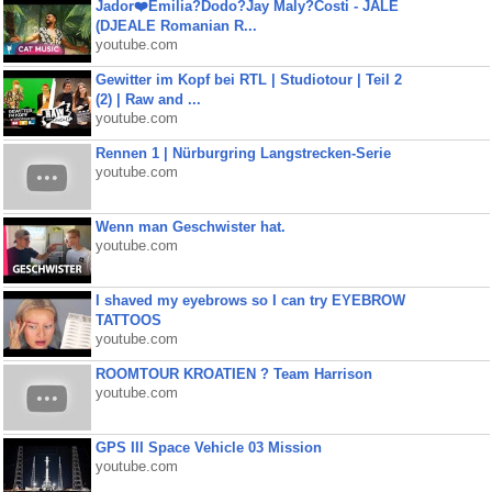
Jador❤️Emilia?Dodo?Jay Maly?Costi - JALE
(DJEALE Romanian R...
youtube.com
Gewitter im Kopf bei RTL | Studiotour | Teil 2
(2) | Raw and ...
youtube.com
Rennen 1 | Nürburgring Langstrecken-Serie
youtube.com
Wenn man Geschwister hat.
youtube.com
I shaved my eyebrows so I can try EYEBROW
TATTOOS
youtube.com
ROOMTOUR KROATIEN ? Team Harrison
youtube.com
GPS III Space Vehicle 03 Mission
youtube.com