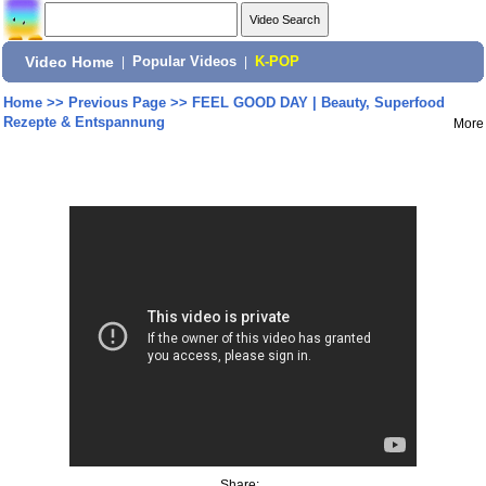
Video Home
|
Popular Videos
|
K-POP
Home
>>
Previous Page
>>
FEEL GOOD DAY | Beauty, Superfood
Rezepte & Entspannung
More
Share: