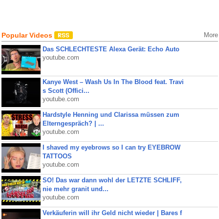
Popular Videos
More
Das SCHLECHTESTE Alexa Gerät: Echo Auto
youtube.com
Kanye West – Wash Us In The Blood feat. Travi
s Scott (Offici...
youtube.com
Hardstyle Henning und Clarissa müssen zum
Elterngespräch? | ...
youtube.com
I shaved my eyebrows so I can try EYEBROW
TATTOOS
youtube.com
SO! Das war dann wohl der LETZTE SCHLIFF,
nie mehr granit und...
youtube.com
Verkäuferin will ihr Geld nicht wieder | Bares f