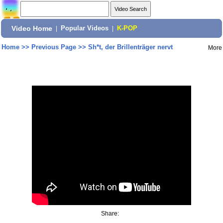
Video Home
|
Popular Videos
|
K-POP
Home
>>
Previous Page
>>
Sh*t, der Brillenträger nervt
More
Share: