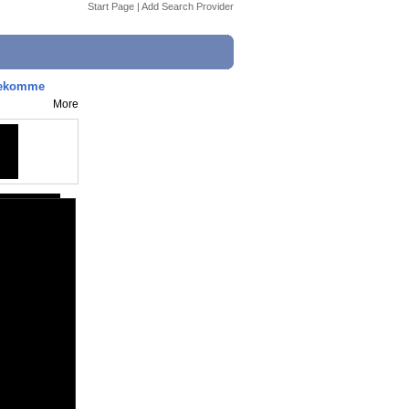
Start Page
|
Add Search Provider
 bekomme
More