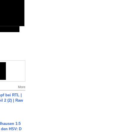
More
pf bei RTL |
il 2 (2) | Raw
dhausen 1:5
n den HSV: D