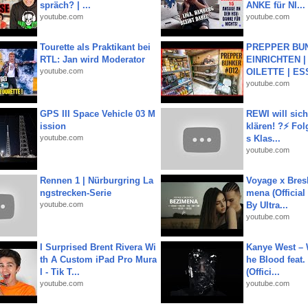
spräch? | ...
ANKE für NI...
youtube.com
youtube.com
Tourette als Praktikant bei
PREPPER BUN
RTL: Jan wird Moderator
EINRICHTEN |
youtube.com
OILETTE | ES
youtube.com
GPS III Space Vehicle 03 M
REWI will si
ission
klären! ?⚡️ Fol
youtube.com
s Klas...
youtube.com
Rennen 1 | Nürburgring La
Voyage x Bresk
ngstrecken-Serie
mena (Official
youtube.com
By Ultra...
youtube.com
I Surprised Brent Rivera Wi
Kanye West – 
th A Custom iPad Pro Mura
he Blood feat.
l - Tik T...
(Offici...
youtube.com
youtube.com