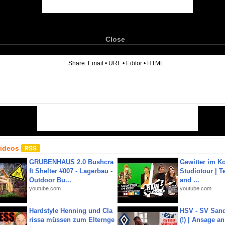
Close
6
Share:
Email
•
URL
•
Editor
•
HTML
Videos
GRUBENHAUS 2.0 Bushcra
Gewitter im Ko
ft Shelter #007 - Lagerbau -
Studiotour | Te
Outdoor Bu...
and ...
youtube.com
youtube.com
Hardstyle Henning und Cla
HSV - SV San
rissa müssen zum Elternge
(!) | Ansage a