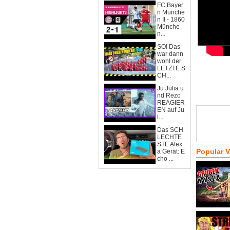
FC Bayer
n Münche
n II - 1860
Münche
n...
SO! Das
war dann
wohl der
LETZTE S
CH...
Ju Julia u
nd Rezo
REAGIER
EN auf Ju
l...
Das SCH
LECHTE
STE Alex
Popular 
a Gerät: E
cho ...