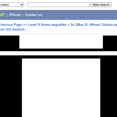
POP
|
iPhone
|
Contact us
Previous Page
>>
Level 9 Arena angreifen + 3x 10km Ei öffnen! Sleima
mon GO deutsch