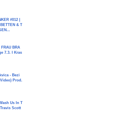
KER #012 |
 BETTEN & T
SEN...
ch FRAU BRA
ge 7.3. I Kras
vica - Bezi
 Video) Prod.
Wash Us In T
 Travis Scott