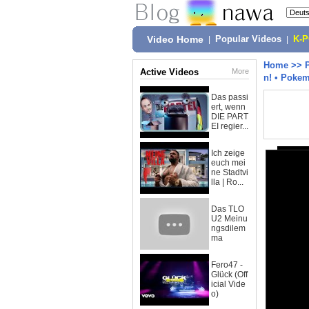
Video Home
|
Popular Videos
|
K-
Home
>>
Active Videos
More
n! • Poke
Das passi
ert, wenn
DIE PART
EI regier...
Ich zeige
euch mei
ne Stadtvi
lla | Ro...
Das TLO
U2 Meinu
ngsdilem
ma
Fero47 -
Glück (Off
icial Vide
o)