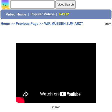
Video Home
|
Popular Videos
|
K-POP
Home
>>
Previous Page
>>
WIR MÜSSEN ZUM ARZT
More
Share: