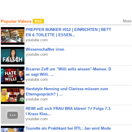
Popular Videos
More
PREPPER BUNKER #012 | EINRICHTEN | BETT
EN & TOILETTE | ESSEN...
youtube.com
Wissenschaftler irren
youtube.com
Bizarrer Zoff um "Willi wills wissen"-Memes. D
as sagt Willi. ...
youtube.com
Hardstyle Henning und Clarissa müssen zum
Elterngespräch? | ...
youtube.com
REWI will sich FRAU BRA klären! ?⚡️ Folge 7.3.
I Krass Klas...
youtube.com
Tourette als Praktikant bei RTL: Jan wird Mode