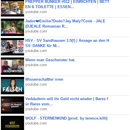
PREPPER BUNKER #012 | EINRICHTEN | BETT
EN & TOILETTE | ESSEN...
youtube.com
Jador❤️Emilia?Dodo?Jay Maly?Costi - JALE
(DJEALE Romanian R...
youtube.com
HSV - SV Sandhausen 1:5(!) | Ansage an den H
SV: DANKE für NI...
youtube.com
Wenn man Geschwister hat.
youtube.com
Wissenschaftler irren
youtube.com
Verkäuferin will ihr Geld nicht wieder | Bares f
ür Rares vom...
youtube.com
WOLF - STERNENKIND (prod. by terence.killt)
youtube.com