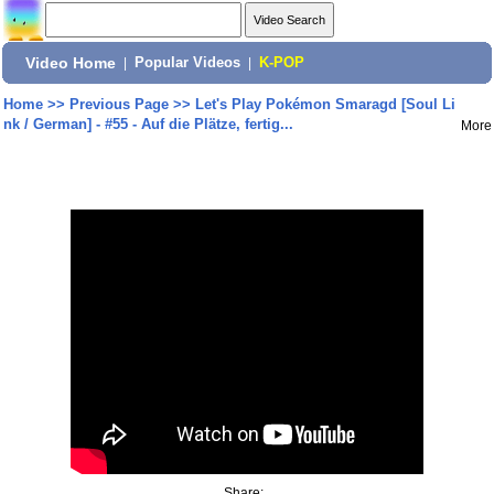
Video Home
|
Popular Videos
|
K-POP
Home
>>
Previous Page
>>
Let's Play Pokémon Smaragd [Soul Li
nk / German] - #55 - Auf die Plätze, fertig...
More
Share: