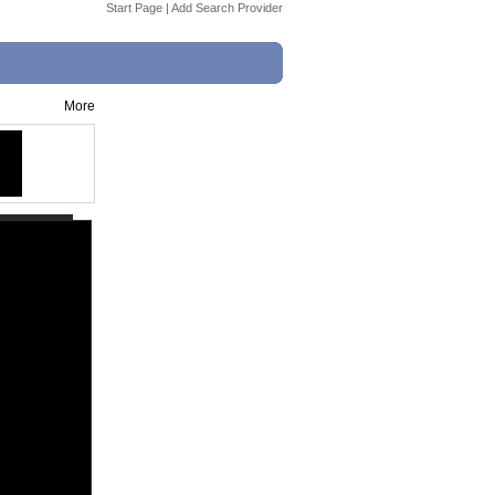
Start Page
|
Add Search Provider
More