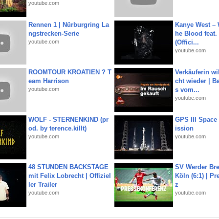
youtube.com
Rennen 1 | Nürburgring La
Kanye West – 
ngstrecken-Serie
he Blood feat.
youtube.com
(Offici...
youtube.com
ROOMTOUR KROATIEN ? T
Verkäuferin wil
eam Harrison
cht wieder | B
youtube.com
s vom...
youtube.com
WOLF - STERNENKIND (pr
GPS III Space
od. by terence.killt)
ission
youtube.com
youtube.com
48 STUNDEN BACKSTAGE
SV Werder Bre
mit Felix Lobrecht | Offiziel
Köln (6:1) | P
ler Trailer
z
youtube.com
youtube.com