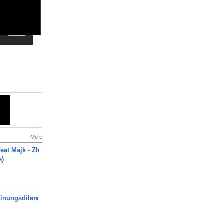
More
eat Majk - Zh
e)
inungsdilem