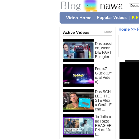
Video Home
|
Popular Videos
|
K-
Home
>>
Active Videos
More
Das passi
ert, wenn
DIE PART
EI regier...
Fero47 -
Glück (Off
icial Vide
o)
Das SCH
LECHTE
STE Alex
a Gerät: E
cho ...
Ju Julia u
nd Rezo
REAGIER
EN auf Ju
l...