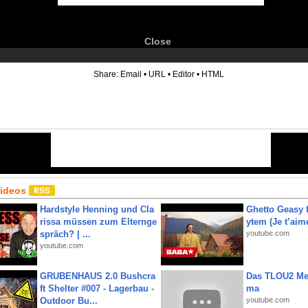
Close
6
Share:
Email
•
URL
•
Editor
•
HTML
Videos
Hardstyle Henning und Cla
Ghetto Geasy f
rissa müssen zum Elternge
ytem (Je t’aim
spräch? | ...
youtube.com
youtube.com
GRUBENHAUS 2.0 Bushcra
Das TLOU2 Me
ft Shelter #007 - Lagerbau -
ma
Outdoor Bu...
youtube.com