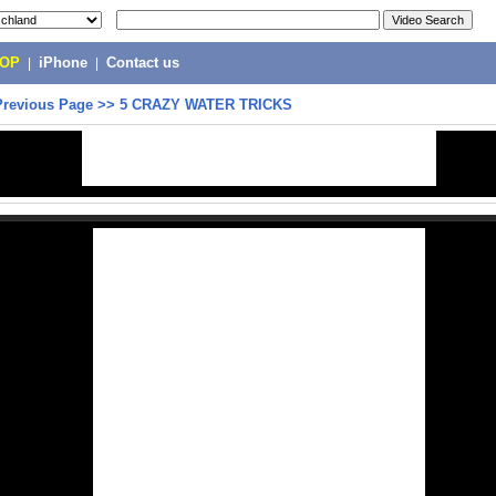
POP
|
iPhone
|
Contact us
Previous Page
>>
5 CRAZY WATER TRICKS