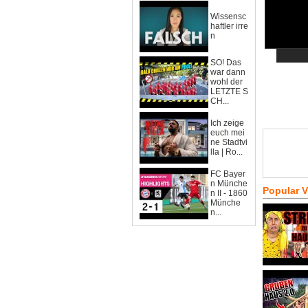
Wissensc
haftler irre
n
SO! Das
war dann
wohl der
LETZTE S
CH...
Ich zeige
euch mei
ne Stadtvi
lla | Ro...
FC Bayer
n Münche
Popular 
n II - 1860
Münche
n...