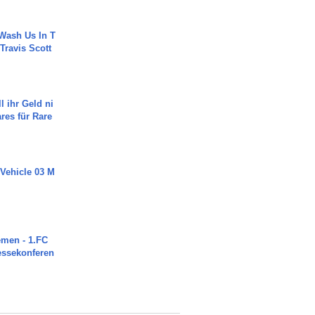
Wash Us In T
 Travis Scott
l ihr Geld ni
ares für Rare
 Vehicle 03 M
men - 1.FC
ressekonferen