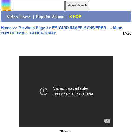
Video Home
|
Popular Videos
|
K-POP
Home
>>
Previous Page
>>
ES WIRD IMMER SCHWERER... - Mine
craft ULTIMATE BLOCK 3 MAP
More
Share: