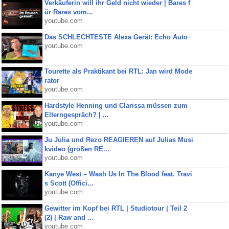
Verkäuferin will ihr Geld nicht wieder | Bares f
ür Rares vom...
youtube.com
Das SCHLECHTESTE Alexa Gerät: Echo Auto
youtube.com
Tourette als Praktikant bei RTL: Jan wird Mode
rator
youtube.com
Hardstyle Henning und Clarissa müssen zum
Elterngespräch? | ...
youtube.com
Ju Julia und Rezo REAGIEREN auf Julias Musi
kvideo (großen RE...
youtube.com
Kanye West – Wash Us In The Blood feat. Travi
s Scott (Offici...
youtube.com
Gewitter im Kopf bei RTL | Studiotour | Teil 2
(2) | Raw and ...
youtube.com