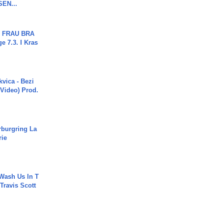
SEN...
ch FRAU BRA
ge 7.3. I Kras
vica - Bezi
 Video) Prod.
rburgring La
rie
Wash Us In T
 Travis Scott