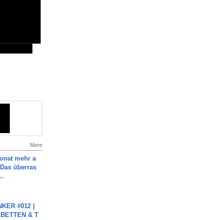
More
Monat mehr a
Das überras
..
KER #012 |
 BETTEN & T