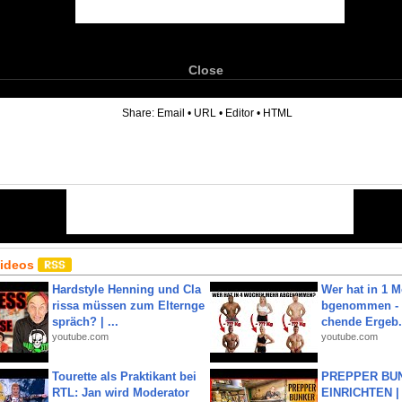
Close
6
Share:
Email
•
URL
•
Editor
•
HTML
Videos
Hardstyle Henning und Cla
Wer hat in 1 
rissa müssen zum Elternge
bgenommen - 
spräch? | ...
chende Ergeb.
youtube.com
youtube.com
Tourette als Praktikant bei
PREPPER BUN
RTL: Jan wird Moderator
EINRICHTEN |