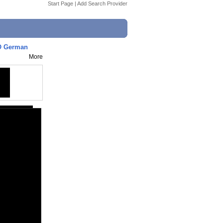
Start Page
|
Add Search Provider
GO German
More