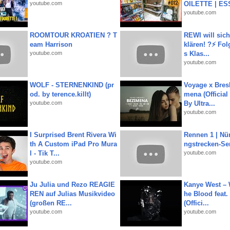
youtube.com
OILETTE | ES
youtube.com
ROOMTOUR KROATIEN ? T
REWI will si
eam Harrison
klären! ?⚡️ Fol
youtube.com
s Klas...
youtube.com
WOLF - STERNENKIND (pr
Voyage x Bresk
od. by terence.killt)
mena (Official
youtube.com
By Ultra...
youtube.com
I Surprised Brent Rivera Wi
Rennen 1 | Nü
th A Custom iPad Pro Mura
ngstrecken-Se
l - Tik T...
youtube.com
youtube.com
Ju Julia und Rezo REAGIE
Kanye West – 
REN auf Julias Musikvideo
he Blood feat.
(großen RE...
(Offici...
youtube.com
youtube.com