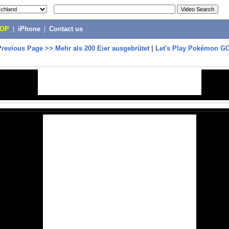
POP
|
iPhone
|
Contact us
Previous Page
>>
Mehr als 200 Eier ausgebrütet | Let's Play Pokémon 