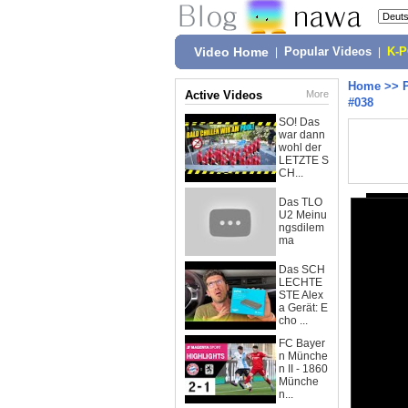
Video Home
|
Popular Videos
|
K-
Home
>>
Active Videos
More
#038
SO! Das
war dann
wohl der
LETZTE S
CH...
Das TLO
U2 Meinu
ngsdilem
ma
Das SCH
LECHTE
STE Alex
a Gerät: E
cho ...
FC Bayer
n Münche
n II - 1860
Münche
n...