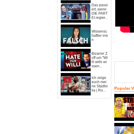
Das passi
ert, wenn
DIE PART
EI regier...
Wissensc
haftler irre
n
Bizarrer Z
off um "Wi
lli wills wi
ssen...
Ich zeige
euch mei
ne Stadtvi
Popular 
lla | Ro...