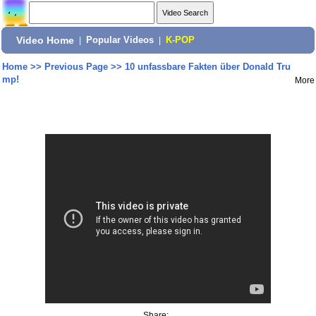
Video Home
|
Popular Videos
|
K-POP
Home
>>
Previous Page
>>
10 unfassbare Fakten über Donald Tru
mp!
More
Share: