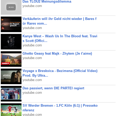
Das TLOU2 Meinungsdilemma
youtube.com
Verkäuferin will ihr Geld nicht wieder | Bares f
ür Rares vom...
youtube.com
Kanye West – Wash Us In The Blood feat. Travi
s Scott (Offici...
youtube.com
Ghetto Geasy feat Majk - Zhytem (Je t’aime)
youtube.com
Voyage x Breskvica - Bezimena (Official Video)
Prod. By Ultra...
youtube.com
Das passiert, wenn DIE PARTEI regiert
youtube.com
SV Werder Bremen - 1.FC Köln (6:1) | Presseko
nferenz
youtube.com