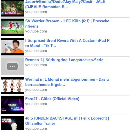
Jador❤️Emilia?Dodo?Jay Maly?Costi - JALE
(DJEALE Romanian R...
youtube.com
SV Werder Bremen - 1.FC Köln (6:1) | Presseko
nferenz
youtube.com
I Surprised Brent Rivera With A Custom iPad P
ro Mural - Tik T...
youtube.com
Rennen 1 | Nürburgring Langstrecken-Serie
youtube.com
Wer hat in 1 Monat mehr abgenommen - Das ü
berraschende Ergeb...
youtube.com
Fero47 - Glück (Official Video)
youtube.com
48 STUNDEN BACKSTAGE mit Felix Lobrecht |
Offizieller Trailer
youtube.com