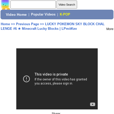
Video Home
|
Popular Videos
|
K-POP
Home
>>
Previous Page
>>
LUCKY POKEMON SKY BLOCK CHAL
LENGE #6 ★ Minecraft Lucky Blocks | LPmitKev
More
Share: