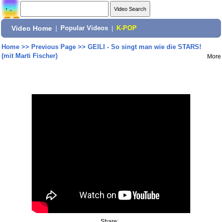
Video Home
|
Popular Videos
|
K-POP
Home
>>
Previous Page
>>
GEILI - So singt man wie die STARS!
(mit Marti Fischer)
More
Share: