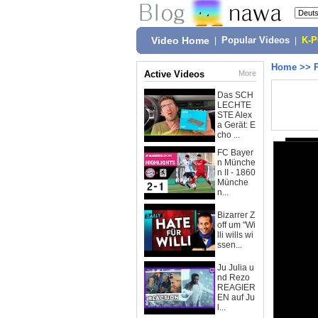
Video Home
|
Popular Videos
|
K-
Home
>>
Active Videos
More
Das SCH
LECHTE
STE Alex
a Gerät: E
cho ...
FC Bayer
n Münche
n II - 1860
Münche
n...
Bizarrer Z
off um "Wi
lli wills wi
ssen...
Ju Julia u
nd Rezo
REAGIER
EN auf Ju
l...