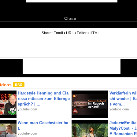
Close
6
Share:
Email
•
URL
•
Editor
•
HTML
Videos
Hardstyle Henning und Cla
Verkäuferin wil
rissa müssen zum Elternge
cht wieder | B
spräch? | ...
s vom...
youtube.com
youtube.com
Wenn man Geschwister ha
Jador❤️Emili
t.
Maly?Costi - 
youtube.com
E Romanian R.