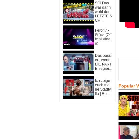
SO! Das
war dann
wohl der
LETZTE S
CH...
Fero47 -
Glück (Off
icial Vide
o)
Das passi
ert, wenn
DIE PART
EI regier...
Ich zeige
euch mei
Popular 
ne Stadtvi
lla | Ro...