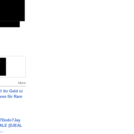
More
l ihr Geld ni
ares für Rare
a?Dodo?Jay
JALE (DJEAL
..