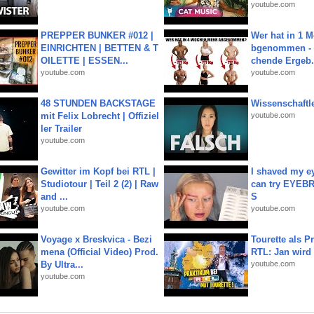
youtube.com
PREPPER BUNKER #012 |
Wer hat in 1 
EINRICHTEN | BETTEN & T
bgenommen - 
OILETTE | ESSEN...
chende Ergeb.
youtube.com
youtube.com
48 STUNDEN BACKSTAGE
Wissenschaftle
mit Felix Lobrecht | Offiziel
youtube.com
ler Trailer
youtube.com
Gewitter im Kopf bei RTL |
I shaved my e
Studiotour | Teil 2 (2) | Raw
can try EYE
and ...
S
youtube.com
youtube.com
Voyage x Breskvica - Bezi
Tourette als Pr
mena (Official Video) Prod.
RTL: Jan wird
By Ultra...
youtube.com
youtube.com