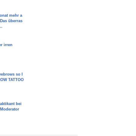
Monat mehr a
Das überras
..
r irren
yebrows so I
BROW TATTOO
aktikant bei
 Moderator