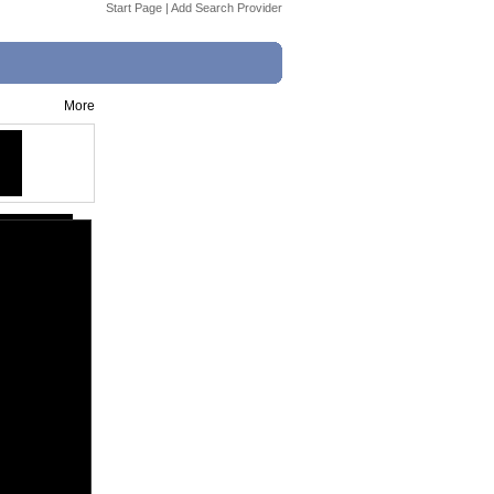
Start Page
|
Add Search Provider
More