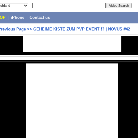
POP
|
iPhone
|
Contact us
Previous Page
>>
GEHEIME KISTE ZUM PVP EVENT !? | NOVUS #42