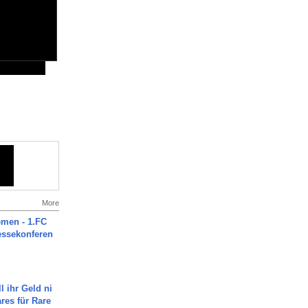
More
men - 1.FC
ressekonferen
l ihr Geld ni
ares für Rare