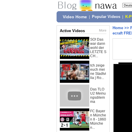
Video Home
|
Popular Videos
|
K-
Home
>>
Active Videos
More
ecraft FR
SO! Das
war dann
wohl der
LETZTE S
CH...
Ich zeige
euch mei
ne Stadtvi
lla | Ro...
Das TLO
U2 Meinu
ngsdilem
ma
FC Bayer
n Münche
n II - 1860
Münche
n...