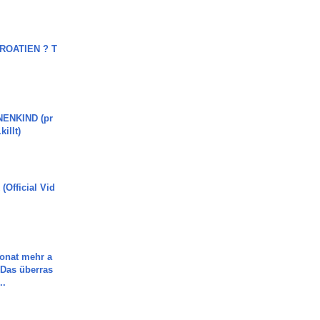
OATIEN ? T
ENKIND (pr
killt)
(Official Vid
Monat mehr a
Das überras
..