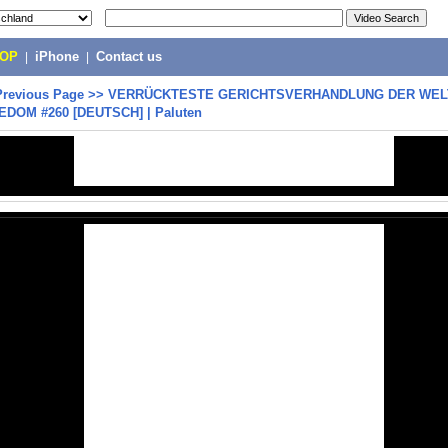
POP
|
iPhone
|
Contact us
Previous Page
>>
VERRÜCKTESTE GERICHTSVERHANDLUNG DER WELT
EEDOM #260 [DEUTSCH] | Paluten