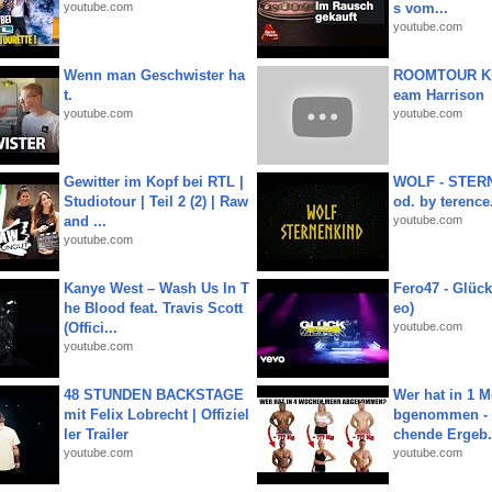
youtube.com
s vom...
youtube.com
Wenn man Geschwister ha
ROOMTOUR KR
t.
eam Harrison
youtube.com
youtube.com
Gewitter im Kopf bei RTL |
WOLF - STERN
Studiotour | Teil 2 (2) | Raw
od. by terence.
and ...
youtube.com
youtube.com
Kanye West – Wash Us In T
Fero47 - Glück 
he Blood feat. Travis Scott
eo)
(Offici...
youtube.com
youtube.com
48 STUNDEN BACKSTAGE
Wer hat in 1 
mit Felix Lobrecht | Offiziel
bgenommen - 
ler Trailer
chende Ergeb.
youtube.com
youtube.com