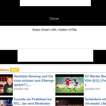
Close
6
Share:
Email
•
URL
•
Editor
•
HTML
Videos
Hardstyle Henning und Cla
SV Werder Bre
rissa müssen zum Elternge
Köln (6:1) | P
spräch? | ...
z
youtube.com
youtube.com
Tourette als Praktikant bei
Verkäuferin wil
RTL: Jan wird Moderator
cht wieder | B