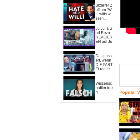
Bizarrer Z
off um "Wi
lli wills wi
ssen...
Ju Julia u
nd Rezo
REAGIER
EN auf Ju
l...
Das passi
ert, wenn
DIE PART
EI regier...
Wissensc
haftler irre
Popular 
n