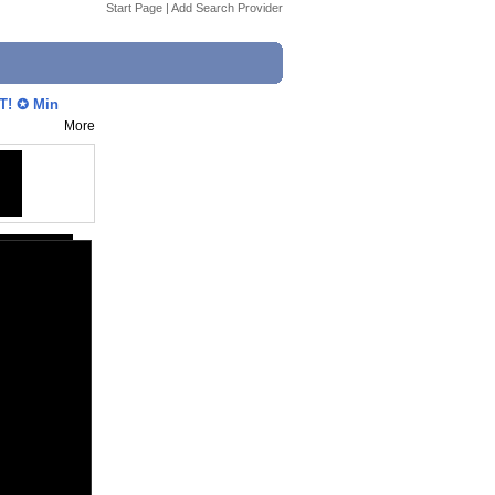
Start Page
|
Add Search Provider
! ✪ Min
More