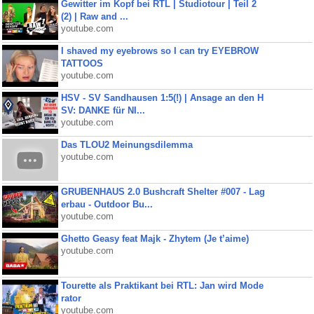
Gewitter im Kopf bei RTL | Studiotour | Teil 2
(2) | Raw and ...
youtube.com
I shaved my eyebrows so I can try EYEBROW
TATTOOS
youtube.com
HSV - SV Sandhausen 1:5(!) | Ansage an den H
SV: DANKE für NI...
youtube.com
Das TLOU2 Meinungsdilemma
youtube.com
GRUBENHAUS 2.0 Bushcraft Shelter #007 - Lag
erbau - Outdoor Bu...
youtube.com
Ghetto Geasy feat Majk - Zhytem (Je t’aime)
youtube.com
Tourette als Praktikant bei RTL: Jan wird Mode
rator
youtube.com