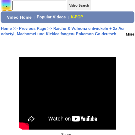
Video Home
|
Popular Videos
|
K-POP
Home
>>
Previous Page
>>
Raichu & Vulnona entwickeln + 2x Aer
odactyl, Machomei und Kicklee fangen• Pokemon Go deutsch
More
Share: