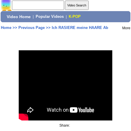
Video Home
|
Popular Videos
|
K-POP
Home
>>
Previous Page
>>
Ich RASIERE meine HAARE Ab
More
Share: