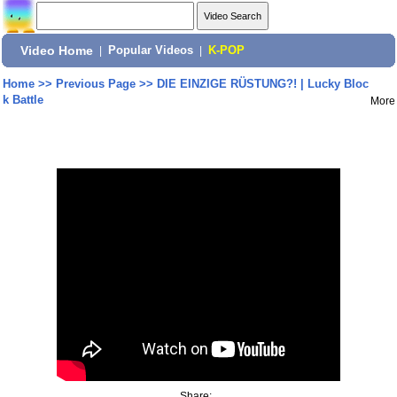
Video Home
|
Popular Videos
|
K-POP
Home
>>
Previous Page
>>
DIE EINZIGE RÜSTUNG?! | Lucky Bloc
k Battle
More
Share: