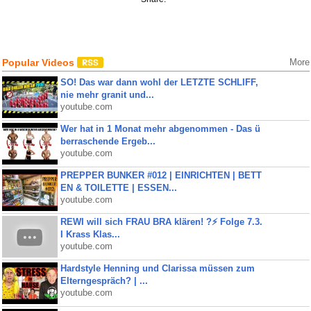
Popular Videos
More
SO! Das war dann wohl der LETZTE SCHLIFF,
nie mehr granit und...
youtube.com
Wer hat in 1 Monat mehr abgenommen - Das ü
berraschende Ergeb...
youtube.com
PREPPER BUNKER #012 | EINRICHTEN | BETT
EN & TOILETTE | ESSEN...
youtube.com
REWI will sich FRAU BRA klären! ?⚡️ Folge 7.3.
I Krass Klas...
youtube.com
Hardstyle Henning und Clarissa müssen zum
Elterngespräch? | ...
youtube.com