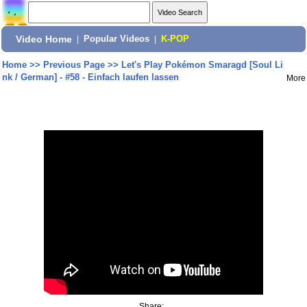
Video Home
|
Popular Videos
|
K-POP
Home
>>
Previous Page
>>
Let's Play Pokémon Smaragd [Soul Li
nk / German] - #58 - Einfach laufen lassen
More
Share: